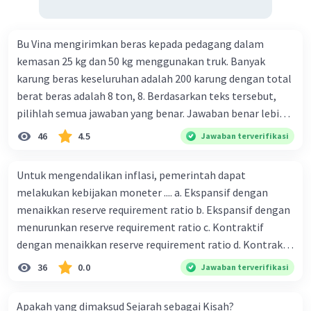
·
0.0
(
0
)
Balas
Beri Rating
Bu Vina mengirimkan beras kepada pedagang dalam
kemasan 25 kg dan 50 kg menggunakan truk. Banyak
karung beras keseluruhan adalah 200 karung dengan total
berat beras adalah 8 ton, 8. Berdasarkan teks tersebut,
pilihlah semua jawaban yang benar. Jawaban benar lebih
dari satu. Banyak karung beras kemasan 25 kg adalah 50
46
4.5
Jawaban terverifikasi
buah. Banyak karung beras kemasan 50 kg adalah 150
buah. Total berat beras dalam kemasan 25 kg adalah 2
Untuk mengendalikan inflasi, pemerintah dapat
ton. Perbandingan berat beras kemasan 25 kg dan 50 kg
melakukan kebijakan moneter .... a. Ekspansif dengan
dalam truk adalah 1: 3. 9. Berdasarkan teks tersebut, jika
menaikkan reserve requirement ratio b. Ekspansif dengan
biaya setiap beras karung kecil adalah Rp7.500 dan karung
menurunkan reserve requirement ratio c. Kontraktif
besar Rp14.000, berapakah biaya angkut semua beras yang
dengan menaikkan reserve requirement ratio d. Kontraktif
harus dibayar oleh Bu Vina? A. Rp2.540.000 C. Rp2.312.000 B.
dengan menurunkan reserve requirement ratio e.
36
0.0
Jawaban terverifikasi
Rp2.475.000 D. Rp2.280.000
Ekspansif dengan menaikkan tingkat diskonto Bila Bank
Indonesia melakukan kebijakan moneter ekspansif,
Apakah yang dimaksud Sejarah sebagai Kisah?