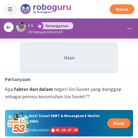
Masuk
L L
Berlangganan
01 Februari 2024 15:57
Iklan
Pertanyaan
Apa
faktor dari dalam
negeri Uni Soviet yang dianggap
sebagai pemicu keruntuhan Uni Soviet??
Ikuti Tryout SNBT & Menangkan E-Wallet
100rb
Klaim
Habis dalam
02
:
13
:
27
:
32