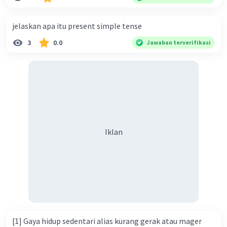
buah. Banyak karung beras kemasan 50 kg adalah 150
buah. Total berat beras dalam kemasan 25 kg adalah 2
jelaskan apa itu present simple tense
ton. Perbandingan berat beras kemasan 25 kg dan 50 kg
3
0.0
Jawaban terverifikasi
dalam truk adalah 1: 3. 9. Berdasarkan teks tersebut, jika
biaya setiap beras karung kecil adalah Rp7.500 dan karung
besar Rp14.000, berapakah biaya angkut semua beras yang
harus dibayar oleh Bu Vina? A. Rp2.540.000 C. Rp2.312.000 B.
Rp2.475.000 D. Rp2.280.000
Iklan
[1] Gaya hidup sedentari alias kurang gerak atau mager