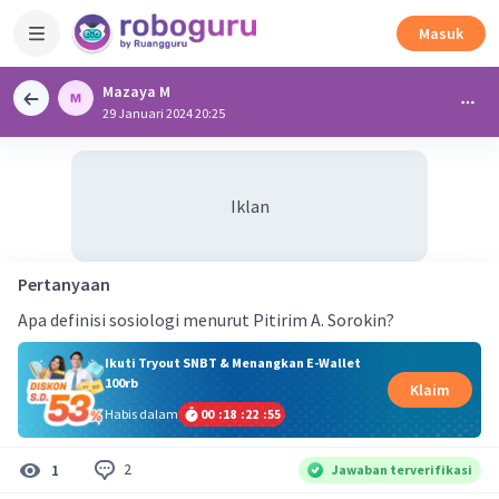
Masuk
Mazaya M
29 Januari 2024 20:25
Iklan
Pertanyaan
Apa definisi sosiologi menurut Pitirim A. Sorokin?
Ikuti Tryout SNBT & Menangkan E-Wallet
100rb
Klaim
Habis dalam
00
:
18
:
22
:
55
2
1
Jawaban terverifikasi