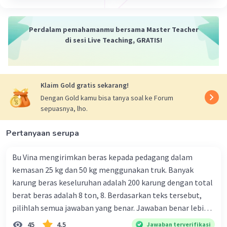
sosiologi adalah ilmu yang mempelajari tentang dua hal
utama:
Perdalam pemahamanmu bersama Master Teacher
1. Hubungan antara berbagai gejala sosial. Ini berarti
di sesi Live Teaching, GRATIS!
sosiologi mencoba untuk memahami bagaimana
berbagai aspek dari masyarakat saling berinteraksi dan
mempengaruhi satu sama lain.
2. Pengaruh timbal balik antara gejala-gejala sosial. Ini
Klaim Gold gratis sekarang!
berarti sosiologi juga mempelajari bagaimana
Dengan Gold kamu bisa tanya soal ke Forum
perubahan dalam satu aspek masyarakat dapat
sepuasnya, lho.
mempengaruhi aspek lainnya.
Kesimpulan:
Pertanyaan serupa
Jadi, definisi sosiologi menurut Pitirim A. Sorokin adalah
ilmu yang mempelajari tentang hubungan dan pengaruh
Bu Vina mengirimkan beras kepada pedagang dalam
timbal balik antara aneka macam gejala-gejala sosial.
kemasan 25 kg dan 50 kg menggunakan truk. Banyak
Semoga penjelasan ini membantu Anda 🙂.
karung beras keseluruhan adalah 200 karung dengan total
berat beras adalah 8 ton, 8. Berdasarkan teks tersebut,
·
0.0
(
0
)
Balas
Beri Rating
pilihlah semua jawaban yang benar. Jawaban benar lebih
dari satu. Banyak karung beras kemasan 25 kg adalah 50
45
4.5
Jawaban terverifikasi