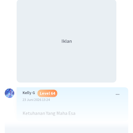
Iklan
Kelly G
Level 64
23 Juni 2026 13:24
Ketuhanan Yang Maha Esa
·
5.0
(
2
)
Balas
Beri Rating