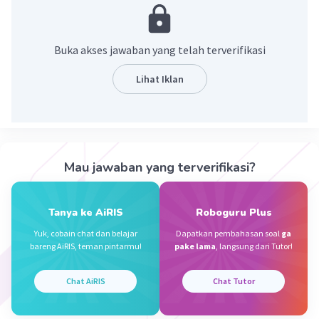
Farhan A
Level 82
23 Juni 2026 22:51
Buka akses jawaban yang telah terverifikasi
Betul betul betul
Lihat Iklan
Arkan M
Level 39
24 Juni 2026 23:44
Ketuhanan yang maha esa
Mau jawaban yang terverifikasi?
Iklan
·
5.0
(
1
)
Balas
Beri Rating
Tanya ke AiRIS
Roboguru Plus
Yuk, cobain chat dan belajar
Dapatkan pembahasan soal
ga
Muhammad R
Level 22
bareng AiRIS, teman pintarmu!
pake lama
, langsung dari Tutor!
05 Juli 2026 10:22
Ketuhanan yang Maha ESA
Chat AiRIS
Chat Tutor