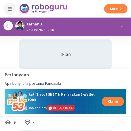
Masuk
Farhan A
23 Juni 2026 12:58
Iklan
Pertanyaan
Apa bunyi sila pertama Pancasila
Ikuti Tryout SNBT & Menangkan E-Wallet
100rb
Klaim
Habis dalam
01
:
00
:
16
:
17
2
9