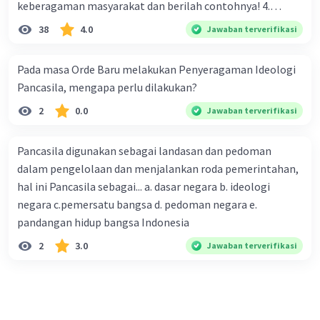
keberagaman masyarakat dan berilah contohnya! 4.
Mengapa dalam masyarakat yang memiliki keberagaman
38
4.0
Jawaban terverifikasi
diperlukan harmoni? 5. Indonesia merupakan negara yang
kaya akan keberagaman baik dilihat dari agama, suku, ras,
Pada masa Orde Baru melakukan Penyeragaman Ideologi
bahasa, dan budaya. Berdasarkan pernyataan tersebut,
Pancasila, mengapa perlu dilakukan?
apa yang dapat kalian lakukan untuk menjaga
2
0.0
Jawaban terverifikasi
keberagaman supaya terhindar dari konflik?
Pancasila digunakan sebagai landasan dan pedoman
dalam pengelolaan dan menjalankan roda pemerintahan,
hal ini Pancasila sebagai... a. dasar negara b. ideologi
negara c.pemersatu bangsa d. pedoman negara e.
pandangan hidup bangsa Indonesia
2
3.0
Jawaban terverifikasi