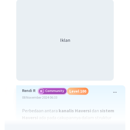
Iklan
Rendi R
Community
Level 100
08 November 2024 06:33
Perbedaan antara
kanalis Haversi
dan
sistem
Haversi
ada pada cakupannya dalam struktur
tulang.