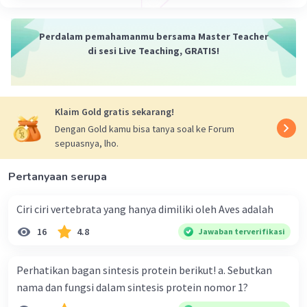
Jadi,
kanalis Haversi
adalah saluran kecil di
pusat osteon, sementara
sistem Haversi
adalah
Perdalam pemahamanmu bersama Master Teacher
keseluruhan unit osteon yang mencakup kanalis
di sesi Live Teaching, GRATIS!
Haversi dan lapisan-lapisan lamela di
sekelilingnya.
·
0.0
(
0
)
Balas
Beri Rating
Klaim Gold gratis sekarang!
Dengan Gold kamu bisa tanya soal ke Forum
sepuasnya, lho.
Pertanyaan serupa
Ciri ciri vertebrata yang hanya dimiliki oleh Aves adalah
Iklan
16
4.8
Jawaban terverifikasi
Perhatikan bagan sintesis protein berikut! a. Sebutkan
nama dan fungsi dalam sintesis protein nomor 1?