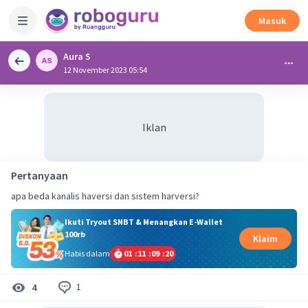
Masuk
Aura S
12 November 2023 05:54
Iklan
Pertanyaan
apa beda kanalis haversi dan sistem harversi?
Ikuti Tryout SNBT & Menangkan E-Wallet
100rb
Klaim
Habis dalam
01
:
11
:
09
:
19
1
4