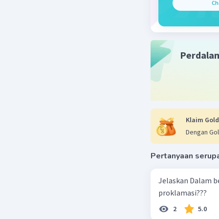
Ch
ُوْلُوْا سُبْحٰنَ
 لَهٗ مُقْرِنِيْنَ
"agar kam
Perdala
Tuhanmu a
mengucapk
bagi kami
Beri R
Klaim Gold
Dengan Gol
Pertanyaan serup
Jelaskan Dalam b
proklamasi???
2
5.0