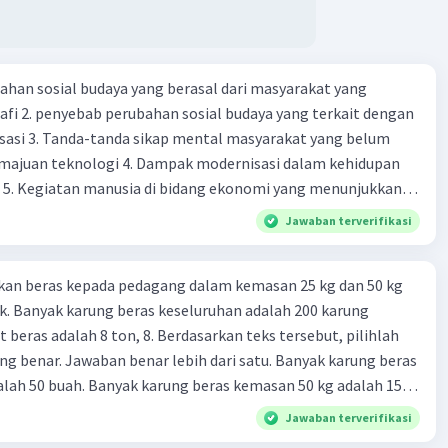
ahan sosial budaya yang berasal dari masyarakat yang
fi 2. penyebab perubahan sosial budaya yang terkait dengan
sasi 3. Tanda-tanda sikap mental masyarakat yang belum
majuan teknologi 4. Dampak modernisasi dalam kehidupan
t 5. Kegiatan manusia di bidang ekonomi yang menunjukkan
 modernisasi 6. Contoh pengaruh modernisasi di bidang ilmu
Jawaban terverifikasi
endidikan terhadap pola pikir masyarakat 7. Konsep
modernisasi di masyarakat seringkali mengalami kesalahan
kan beras kepada pedagang dalam kemasan 25 kg dan 50 kg
atunya kesalahan tersebut menganggap jika menjadi modern
. Banyak karung beras keseluruhan adalah 200 karung
 8. arti dari globalisasi 9. Bentuk kearifan lokal di wilayah
 beras adalah 8 ton, 8. Berdasarkan teks tersebut, pilihlah
eran dalam pengelolaan SDA dan dukungan dalam bentuk
g benar. Jawaban benar lebih dari satu. Banyak karung beras
rat menjaga tradisi kearifan lokal di Nusantara 11. Ciri uang
lah 50 buah. Banyak karung beras kemasan 50 kg adalah 150
Syarat melakukan kegiatan barter 13. Arti dari durability yang
 beras dalam kemasan 25 kg adalah 2 ton. Perbandingan berat
sebuah benda bisa dikatakan sebagai uang 14. maksud token
Jawaban terverifikasi
g dan 50 kg dalam truk adalah 1: 3. 9. Berdasarkan teks
 intrinsik 15. maksud dengan satuan hitung dalam fungsi