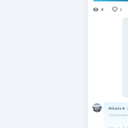
2
8
Mikaila N
15 November 