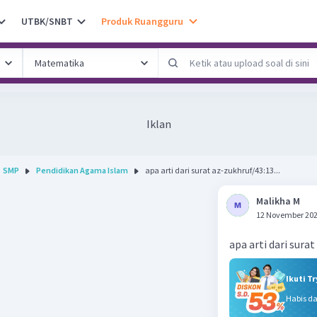
UTBK/SNBT
Produk Ruangguru
Iklan
SMP
Pendidikan Agama Islam
apa arti dari surat az-zukhruf/43:13...
Malikha M
12 November 202
apa arti dari sura
Ikuti T
Habis d