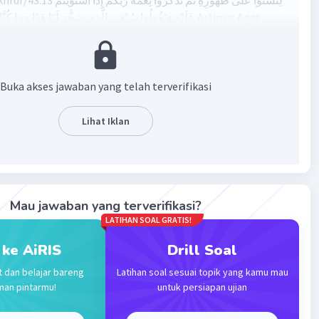
لِتَسْتَوُا عَلَى ظُهُورِهِ ثُمَّ تَذْكُرُوا نِعْمَةَ رَ
عَلَيْهِ وَتَقُولُوا سُبْحَنَ الَّذِي سَخَّرَ لَنَا هَذَا وَمَا كُن Artinya: Agar
k di atas punggungnya kemudian kamu ingat nikmat
pabila kamu telah duduk di atasnya; dan agar kamu
an, \"Maha-suci (Allah) yang telah menundukkan semua
kami padahal kami sebelumnya tidak mampu menguasainya,
Buka akses jawaban yang telah terverifikasi
Lihat Iklan
Mau jawaban yang terverifikasi?
LATIHAN SOAL GRATIS!
·
5.0
(
1
)
Balas
ating
 ke AiRIS
Drill Soal
t dan belajar bareng
Latihan soal sesuai topik yang kamu mau
man pintarmu!
untuk persiapan ujian
l 1
2025 14:45