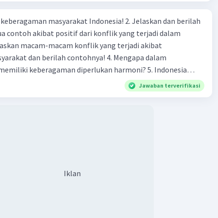
agaman masyarakat Indonesia! 2. Jelaskan dan berilah
 contoh akibat positif dari konflik yang terjadi dalam
 dan berilah contohnya! 4. Mengapa dalam
liki keberagaman diperlukan harmoni? 5. Indonesia
yang kaya akan keberagaman baik dilihat dari agama, suku,
Jawaban terverifikasi
budaya. Berdasarkan pernyataan tersebut, apa yang dapat
tuk menjaga keberagaman supaya terhindar dari konflik?
Iklan