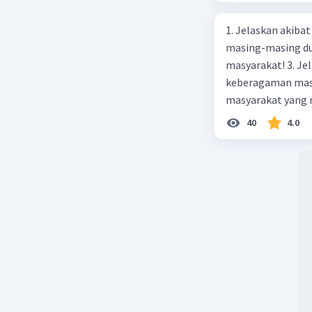
1. Jelaskan akibat keber
masing-masing dua
masyarakat! 3. Jelaskan macam-macam konflik yang terjadi akibat
keberagaman masyarakat
masyarakat yang memi
merupakan negara 
40
4.0
ras, bahasa, dan 
kalian lakukan un