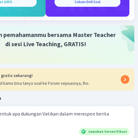
at AiRIS
Cobain Drill Soal
لِتَسْتَوٗا عَلٰى ظُهُوْرِهٖ ثُمَّ تَذْكُرُوْا نِعْمَةَ رَبِّكُمْ اِذَا اسْتَوَيْتُمْ عَلَيْهِ وَتَق
Iklan
الَّذِيْ سَخَّرَ لَنَا هٰذَا وَمَا كُنَّا
u duduk di atas punggungnya kemudian kamu ingat nikmat
m pemahamanmu bersama Master Teacher
pabila kamu telah duduk di atasnya; dan agar kamu
di sesi Live Teaching, GRATIS!
an, "Maha Suci (Allah) yang telah menundukkan semua ini
, padahal kami sebelumnya tidak mampu menguasainya,"
·
0.0
(
0
)
Balas
ating
 gratis sekarang!
d kamu bisa tanya soal ke Forum sepuasnya, lho.
a
entuk apa dukungan Vatikan dalam merespon berita
Jawaban terverifikasi