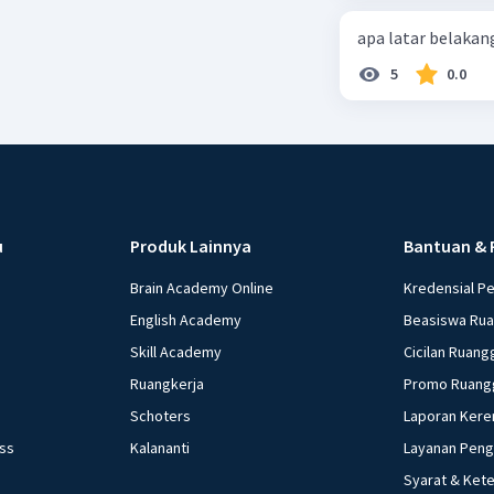
tersebut, jika bia
uang 16. fungsi u
apa latar belaka
Rp14.000, berapak
Bank / bukan ban
Vina? A. Rp2.540.0
dilakukan perbank
5
0.0
kegiatan lembaga
yang memiliki keg
Lembaga keuangan
dengan memperha
keuangan non bank
masyarakat ekono
u
Produk Lainnya
Bantuan & 
Brain Academy Online
Kredensial P
English Academy
Beasiswa Ru
Skill Academy
Cicilan Ruang
Ruangkerja
Promo Ruang
Schoters
Laporan Kere
ess
Kalananti
Layanan Pen
Syarat & Ket