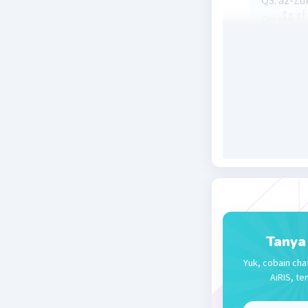
QS. az-Zukhruf/43:13 بِّكُمْ إِذَا اسْتَوَيْتُمْ
َّا لَهُ مُقْرِنِينَ
kamu dudu
Tuhanmu a
mengucapk
ini bagi 
Beri R
Tanya
Yuk, cobain cha
AiRIS, te
Iky I
Leve
24 November 