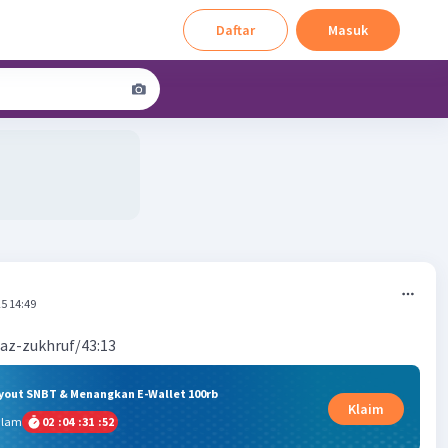
Daftar
Masuk
5 14:49
t az-zukhruf/43:13
ryout SNBT & Menangkan E-Wallet 100rb
Klaim
alam
02
:
04
:
31
:
52