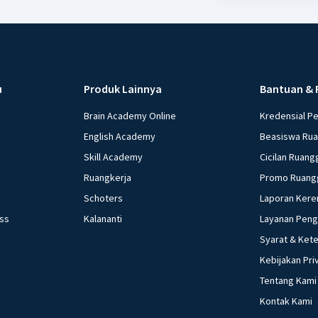
u
Produk Lainnya
Bantuan & 
Brain Academy Online
Kredensial P
English Academy
Beasiswa Ru
Skill Academy
Cicilan Ruang
Ruangkerja
Promo Ruang
Schoters
Laporan Kere
ess
Kalananti
Layanan Pen
Syarat & Ket
Kebijakan Pri
Tentang Kami
Kontak Kami