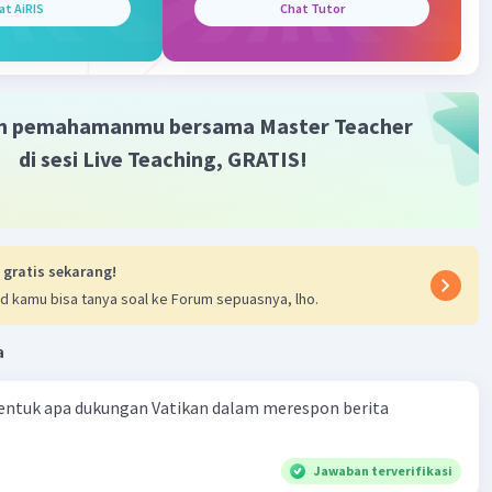
at AiRIS
Chat Tutor
ncasila melambangkan kekuatan, persatuan, dan dasar
Iklan
ndonesia. warna emasnya melambangkan kemuliaan dan
s hitam tebal di perisai melambangkan wilayah Indonesia
eh garis Khatulistiwa. berikut ini adalah makna dari setiap
m pemahamanmu bersama Master Teacher
ng ada pada lambang garuda pancasila :
di sesi Live Teaching, GRATIS!
 Garuda: Melambangkan kekuatan, kebesaran, dan
 Burung Garuda juga merupakan simbol dari kendaraan
u dalam mitologi Hindu, yang mewakili ketangguhan dan
n.
 pada Setiap Sayap, 8 Bulu pada Ekor, 19 Bulu pada Pangkal
 gratis sekarang!
 45 Bulu pada Leher: Ini semua merujuk pada tanggal
d kamu bisa tanya soal ke Forum sepuasnya, lho.
i Kemerdekaan Indonesia, yaitu 17 Agustus 1945.
i di Tengah: Perisai ini melambangkan pertahanan dan
a
gan. Di dalam perisai, terdapat lima simbol yang mewakili
Pancasila:
entuk apa dukungan Vatikan dalam merespon berita
g Emas: Melambangkan Ketuhanan Yang Maha Esa (sila
Jawaban terverifikasi
 Simbol Persatuan Indonesia (sila kedua).