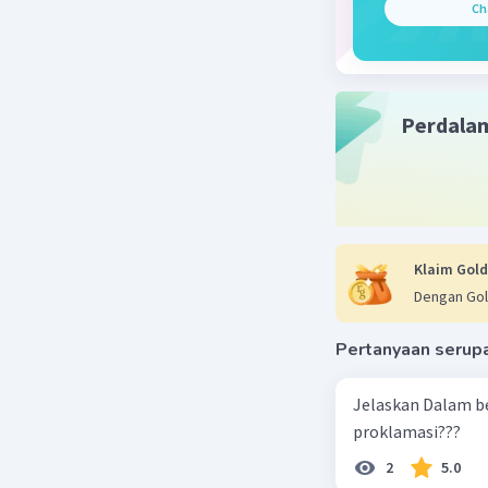
Ch
Garuda Pa
negara I
juga Gari
dilalui ol
Perdala
elemen ya
1. Burung
dinamika.
Dewa Wisn
keberania
2. 17 Bulu
Klaim Gold
Ekor, dan
Dengan Gol
Proklamas
3. Perisa
Pertanyaan serup
perlindun
lima sila 
Jelaskan Dalam b
- Bintan
proklamasi???
pertama).
2
5.0
- Rantai: