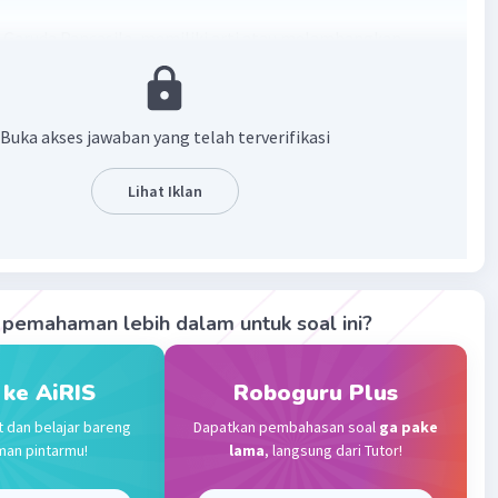
aruda Pancasila, memiliki arti atau melambangkan
kekuatan, gerak yang dinamis, dan semangat untuk
g tinggi nama baik bangsa dan negara Indonesia. Burung
ncasila juga, menggambarkan bahwa Indonesia adalah
Buka akses jawaban yang telah terverifikasi
ng besar dan kuat.
Lihat Iklan
·
5.0
(
1
)
Balas
ating
a L
Level 24
ustus 2024 09:57
ima kasih jawabannya, jawabannya lengkap sekali
pemahaman lebih dalam untuk soal ini?
 ke AiRIS
Roboguru Plus
Level 14
Berlangganan
t dan belajar bareng
Dapatkan pembahasan soal
ga pake
024 14:37
man pintarmu!
lama
, langsung dari Tutor!
terverifikasi