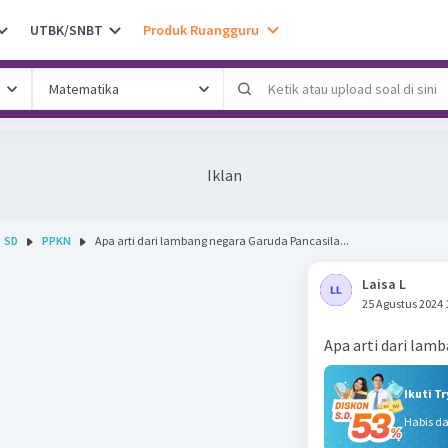
UTBK/SNBT
Produk Ruangguru
Iklan
SD
PPKN
Apa arti dari lambang negara Garuda Pancasila...
Laisa L
25 Agustus 2024 
Apa arti dari lam
Ikuti T
Habis d