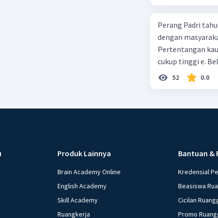
Perang Padri tahu
dengan masyarakat
Pertentangan kau
cukup tinggi e. 
52
0.0
u
Produk Lainnya
Bantuan & 
Brain Academy Online
Kredensial P
English Academy
Beasiswa Ru
Skill Academy
Cicilan Ruang
Ruangkerja
Promo Ruang