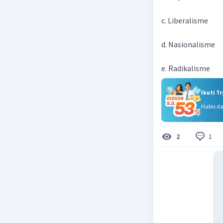
c. Liberalisme
d. Nasionalisme
e. Radikalisme
Ikuti T
Habis d
1
2