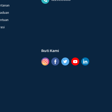
ntanan
gaduan
entuan
vasi
Ikuti Kami