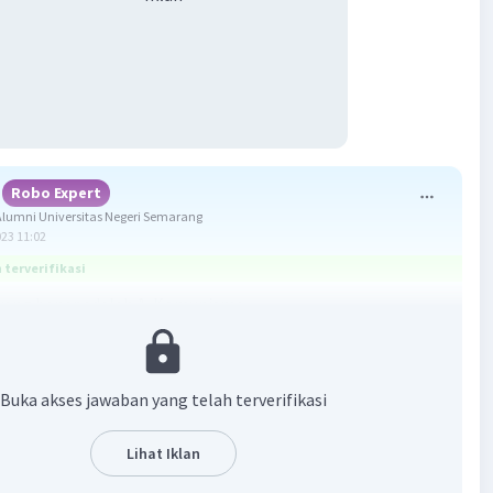
Robo Expert
lumni Universitas Negeri Semarang
023 11:02
terverifikasi
ang benar adalah A. Komunisme.
an organisasi militer ANZUS atau (Australia, New
nited States Security Treaty) diprakarsai oleh Australia
Buka akses jawaban yang telah terverifikasi
dia Baru. ANZUS ini dibentuk dalam rangka menjaga
dan stabilitas di kawasan Asia Pasifik. Saat Perang Dingin
Lihat Iklan
rlangsung, Amerika Serikat dianggap sebagai kekuatan
u melindungi kepentingan Australia di Asia Pasifik.