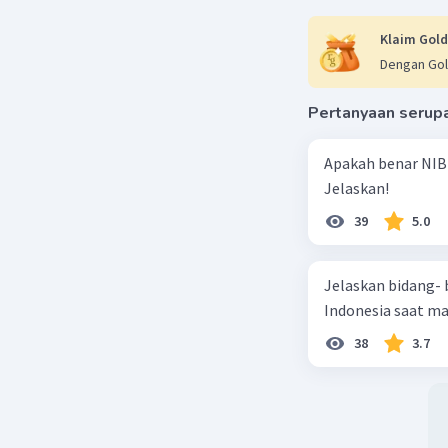
Klaim Gold
Dengan Gol
Pertanyaan serup
Apakah benar NIB
Jelaskan!
39
5.0
Jelaskan bidang-
Indonesia saat m
38
3.7