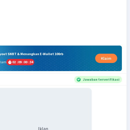
ryout SNBT & Menangkan E-Wallet 100rb
Klaim
alam
02
:
09
:
00
:
34
Jawaban terverifikasi
Iklan