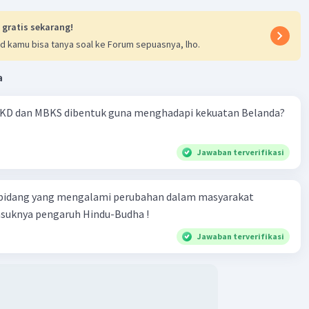
 gratis sekarang!
d kamu bisa tanya soal ke Forum sepuasnya, lho.
a
KD dan MBKS dibentuk guna menghadapi kekuatan Belanda?
Jawaban terverifikasi
 bidang yang mengalami perubahan dalam masyarakat
asuknya pengaruh Hindu-Budha !
Jawaban terverifikasi