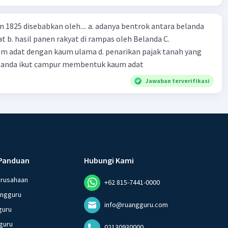
n 1825 disebabkan oleh.... a. adanya bentrok antara belanda
 b. hasil panen rakyat di rampas oleh Belanda C.
m adat dengan kaum ulama d. penarikan pajak tanah yang
Belanda ikut campur membentuk kaum adat
Jawaban terverifikasi
Panduan
Hubungi Kami
erusahaan
+62 815-7441-0000
angguru
info@ruangguru.com
guru
guru
02130930000