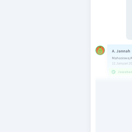
A. Jannah
Mahasiswa/A
11 Januari 2
Jawaban 
Jawaban y
Pembentuk
Zealand, U
dan Selan
keamanan 
sedang be
yang mamp