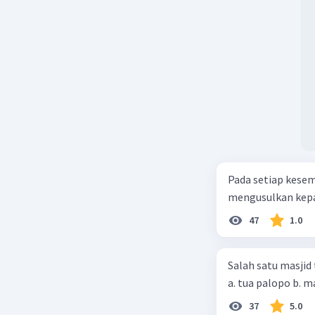
Pada setiap kese
mengusulkan kepad
47
1.0
Salah satu masjid 
37
5.0