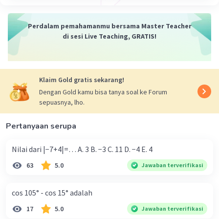
Perdalam pemahamanmu bersama Master Teacher
di sesi Live Teaching, GRATIS!
Klaim Gold gratis sekarang!
Dengan Gold kamu bisa tanya soal ke Forum
sepuasnya, lho.
Pertanyaan serupa
Nilai dari |−7+4|=… A. 3 B. −3 C. 11 D. −4 E. 4
63
5.0
Jawaban terverifikasi
cos 105° - cos 15° adalah
17
5.0
Jawaban terverifikasi