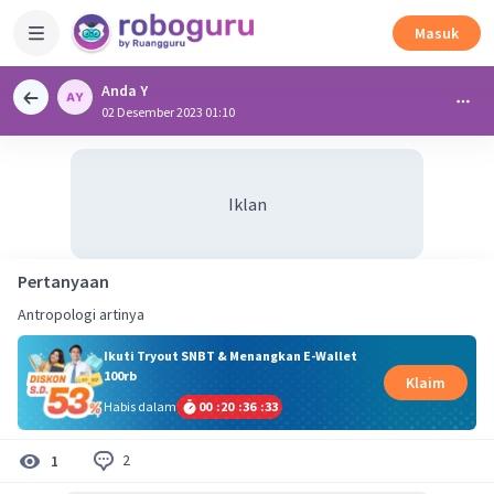
Masuk
Anda Y
02 Desember 2023 01:10
Iklan
Pertanyaan
Antropologi artinya
Ikuti Tryout SNBT & Menangkan E-Wallet
100rb
Klaim
Habis dalam
00
:
20
:
36
:
32
2
1