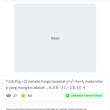
Iklan
Titik P(p,−2) melalui fungsi kuadrat y=x²−5x+4, maka nilai
p yang mungkin adalah .... A. 0 B. −1 C. −2 D. 3 E. 4
27
4.5
Jawaban terverifikasi
persamaan-persamaan berikut yang merupakan