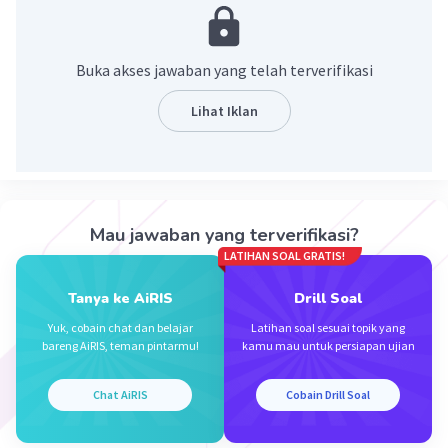
·
5.0
(
2
)
Balas
Beri Rating
Buka akses jawaban yang telah terverifikasi
Nanda R
Community
Level 89
Lihat Iklan
02 Desember 2023 01:54
Antropologi adalah ilmu yang mempelajari umat
manusia pada umumnya dengan mempelajari
Iklan
aneka warna, bentuk fisik masyarakat serta
kebudayaan yang dihasilkan.
Mau jawaban yang terverifikasi?
LATIHAN SOAL GRATIS!
·
0.0
(
0
)
Balas
Beri Rating
Tanya ke AiRIS
Drill Soal
Yuk, cobain chat dan belajar
Latihan soal sesuai topik yang
bareng AiRIS, teman pintarmu!
kamu mau untuk persiapan ujian
Chat AiRIS
Cobain Drill Soal