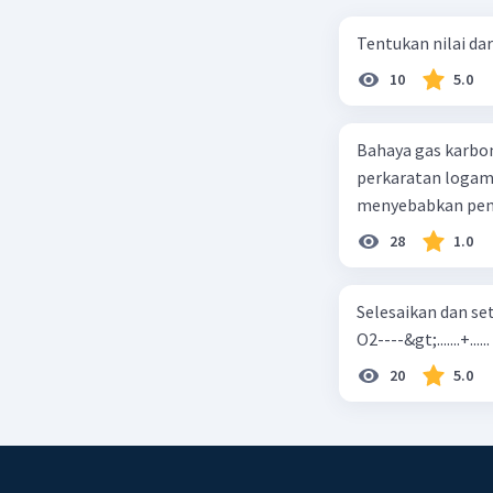
Tentukan nilai dar
10
5.0
Bahaya gas karbon mon
perkaratan logam b. mengurangi kadar CO2 di udara c. merusak lapisan ozon
28
1.0
Selesaikan dan seta
O2----&gt;.......+......
20
5.0