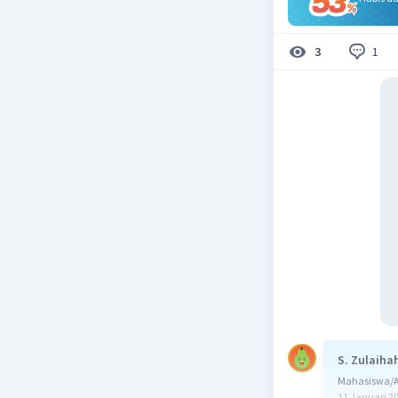
1
3
S. Zulaiha
Mahasiswa/Al
11 Januari 2