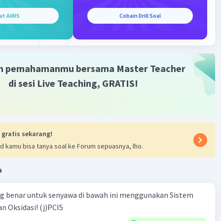
at AiRIS
Cobain Drill Soal
·
0.0
(
0
)
Balas
ating
m pemahamanmu bersama Master Teacher
di sesi Live Teaching, GRATIS!
 gratis sekarang!
Iklan
d kamu bisa tanya soal ke Forum sepuasnya, lho.
a
ng benar untuk senyawa di bawah ini menggunakan Sistem
n Oksidasi! (j)PCI5