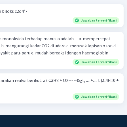
i biloks c2o4²-
Jawaban terverifikasi
oksida terhadap manusia adalah .... a. mempercepat
 d.
menyebabkan penyakit paru-paru e. mudah bereaksi dengan haemoglobin
Jawaban terverifikasi
rakan reaksi berikut: a). C3H8 + O2-----&gt; .....+..... b).C4H10 +
Jawaban terverifikasi