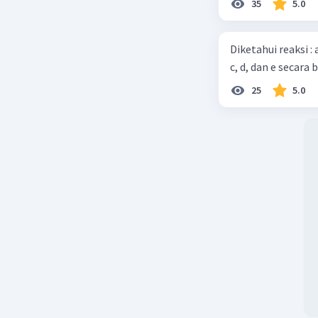
35
5.0
Diketahui reaksi :
c, d, dan e secara 
25
5.0