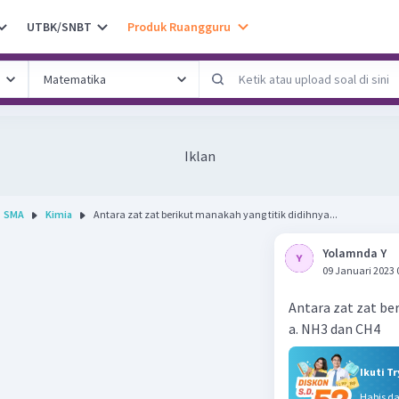
UTBK/SNBT
Produk Ruangguru
Iklan
SMA
Kimia
Antara zat zat berikut manakah yang titik didihnya...
Yolamnda Y
09 Januari 2023 
Antara zat zat ber
a. NH3 dan CH4
Ikuti T
Habis d