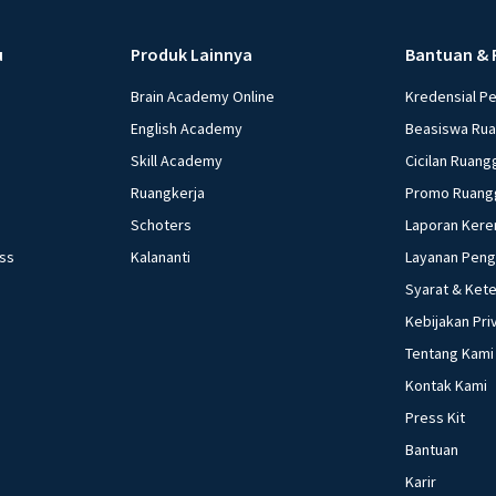
u
Produk Lainnya
Bantuan & 
Brain Academy Online
Kredensial P
English Academy
Beasiswa Ru
Skill Academy
Cicilan Ruang
Ruangkerja
Promo Ruang
Schoters
Laporan Kere
ess
Kalananti
Layanan Pen
Syarat & Ket
Kebijakan Pri
Tentang Kami
Kontak Kami
Press Kit
Bantuan
Karir