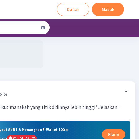
Daftar
Masuk
04:59
ikut manakah yang titik didihnya lebih tinggi? Jelaskan !
ryout SNBT & Menangkan E-Wallet 100rb
Klaim
alam
01
:
04
:
42
:
23