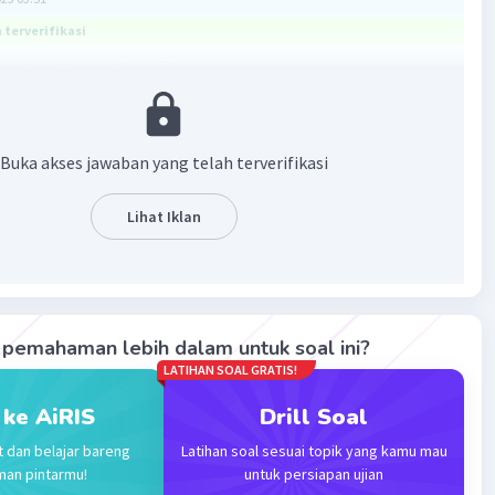
terverifikasi
yang benar adalah NH3
drogen adalah ikatan antara atom yang sangat
gatif (F, O, N) dengan atom hidrogen (yang terikat pada
Buka akses jawaban yang telah terverifikasi
, N) pada molekul yang berlainan.
ikatan hidrogen lebih besar daripada gaya van der Waals
Lihat Iklan
 senyawa yang mengandung ikatan hidrogen mempunyai
h lebih tinggi meskipun Mr-nya lebih kecil.
lekul NH3 dan CH4 yang memiliki titik didih lebih tinggi
3. Hal ini karena pada molekul NH3 terdapat ikatan
antar molekulnya, yaitu antara atom H dengan atom N.
pemahaman lebih dalam untuk soal ini?
LATIHAN SOAL GRATIS!
 memiliki titik didih lebih tinggi adalah NH3.
 ke AiRIS
Drill Soal
t dan belajar bareng
Latihan soal sesuai topik yang kamu mau
man pintarmu!
untuk persiapan ujian