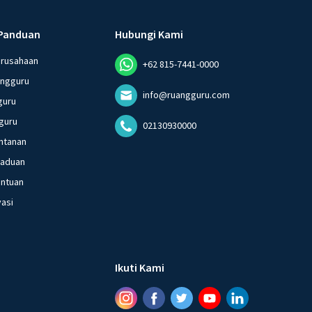
Panduan
Hubungi Kami
erusahaan
+62 815-7441-0000
angguru
info@ruangguru.com
guru
guru
02130930000
ntanan
gaduan
entuan
vasi
Ikuti Kami