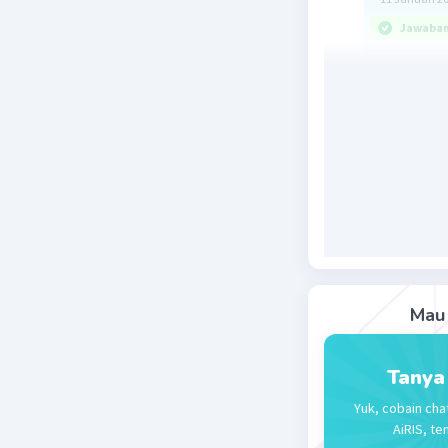
Jawaban 
Jawaban 
Ikatan hi
elektrone
atom F, O
Kekuatan 
sehingga
titik didi
Antara mo
adalah NH
hidrogen 
Mau 
Jadi, yang
Tanya
Yuk, cobain cha
AiRIS, te