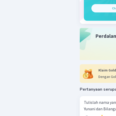
Ch
Beri R
Perdala
Klaim Gold
Dengan Gol
Pertanyaan serup
Tulislah nama ya
Yunani dan Bilanga