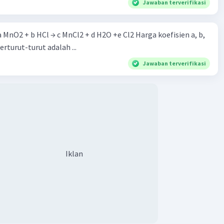
Jawaban terverifikasi
 a MnO2 + b HCl → c MnCl2 + d H2O +e Cl2 Harga koefisien a, b,
berturut-turut adalah ...
Jawaban terverifikasi
Iklan