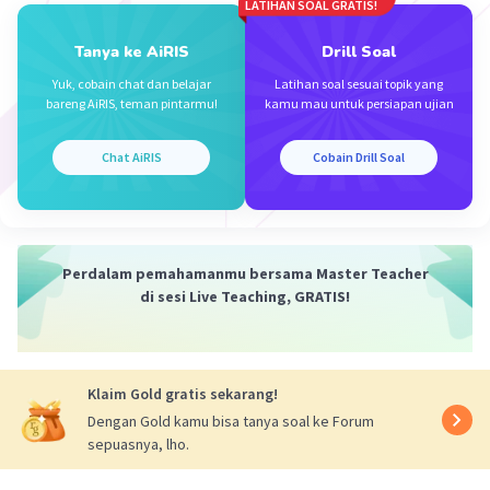
karena tanaman cenderung merespons
LATIHAN SOAL GRATIS!
perubahan cahaya sebagai sinyal untuk
Tanya ke AiRIS
Drill Soal
mekarnya bunga.
Yuk, cobain chat dan belajar
Latihan soal sesuai topik yang
bareng AiRIS, teman pintarmu!
kamu mau untuk persiapan ujian
·
5.0
(
1
)
Balas
Beri Rating
Chat AiRIS
Cobain Drill Soal
Perdalam pemahamanmu bersama Master Teacher
Iklan
di sesi Live Teaching, GRATIS!
Klaim Gold gratis sekarang!
Dengan Gold kamu bisa tanya soal ke Forum
sepuasnya, lho.