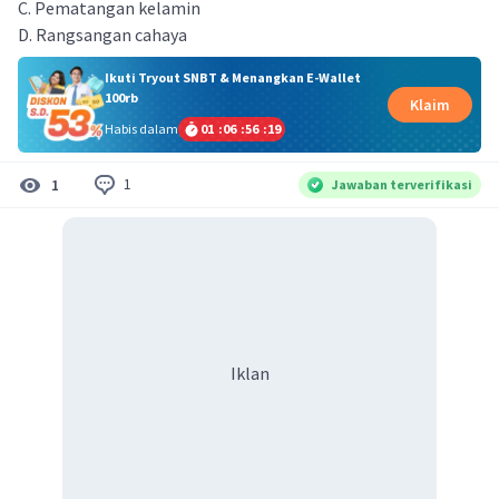
C. Pematangan kelamin
D. Rangsangan cahaya
Ikuti Tryout SNBT & Menangkan E-Wallet
100rb
Klaim
Habis dalam
01
:
06
:
56
:
19
1
1
Jawaban terverifikasi
Iklan