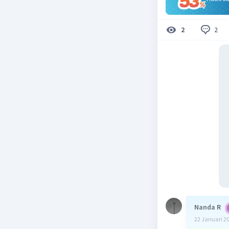
2
2
Nanda R
22 Januari 2