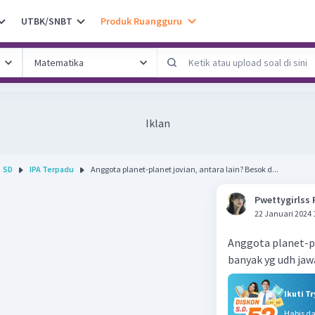
UTBK/SNBT
Produk Ruangguru
Iklan
SD
IPA Terpadu
Anggota planet-planet jovian, antara lain? Besok d...
Pwettygirlss 
22 Januari 2024 
Anggota planet-pl
banyak yg udh ja
Ikuti T
Habis d