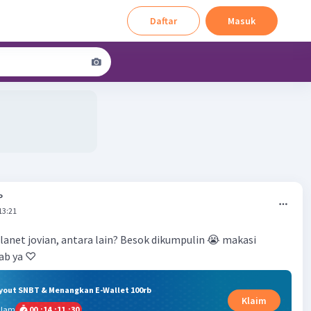
Daftar
Masuk
P
13:21
anet jovian, antara lain? Besok dikumpulin 😭 makasi
wab ya ♡
ryout SNBT & Menangkan E-Wallet 100rb
Klaim
alam
00
:
14
:
11
:
29