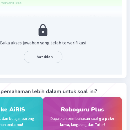
terverifikasi
lanet-planet jovian adalah planet yang memiliki ukuran
sar dan komposisi penyusunnya sama dengan Planet
Berdasarkan sumber yang ditemukan, planet-planet jovian
ri empat planet, yaitu:
Buka akses jawaban yang telah terverifikasi
r
Lihat Iklan
us
nus
pemahaman lebih dalam untuk soal ini?
·
4.7
(
3
)
Balas
ating
 ke AiRIS
Roboguru Plus
Level 80
t dan belajar bareng
Dapatkan pembahasan soal
ga pake
024 09:03
man pintarmu!
lama
, langsung dari Tutor!
terverifikasi