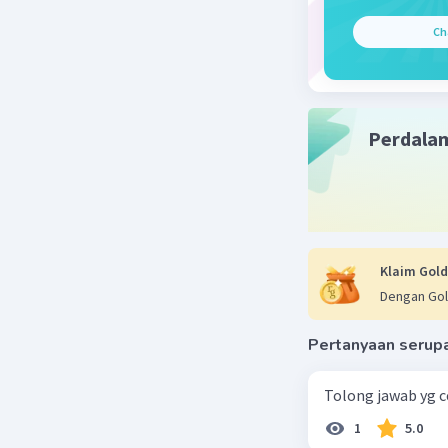
Ch
Ciri-ciri 
1. Ukur
2. Sel
3. Tid
Perdala
Planet Jov
Jupiter,
sebagian 
Jovian me
Klaim Gold
Dengan Gol
Beri R
Pertanyaan serup
Tolong jawab yg 
1
5.0