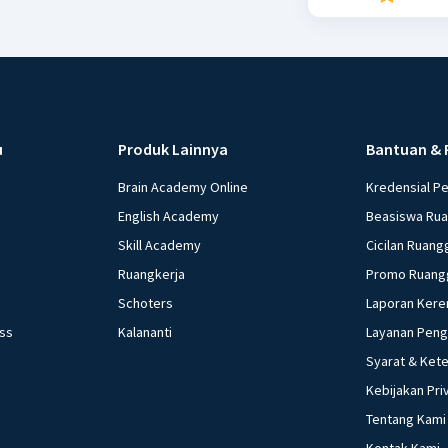
menempel di tanga
Tuti : Nah, itu y
Padahal, kalau di
dengan tetangga k
bantuan itu sebe
apa yang bisa dia 
u
Produk Lainnya
Bantuan & 
bantuan PKH. Oh, 
Brain Academy Online
Kredensial P
Tuti Nah, itu kam
English Academy
Beasiswa Ru
Marni Bu Tuti Ya t
Skill Academy
Cicilan Ruang
apa, to? (penasar
apa? Bu Marni Harap
Ruangkerja
Promo Ruang
Ngawur kamu, Mar.
Schoters
Laporan Kere
ess
Kalananti
Layanan Pen
Syarat & Ket
Kebijakan Pri
Tentang Kami
Kontak Kami