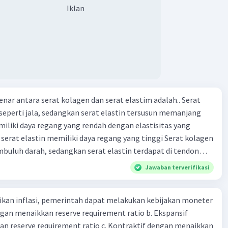
Iklan
r antara serat kolagen dan serat elastim adalah.. Serat
seperti jala, sedangkan serat elastin tersusun memanjang
iliki daya regang yang rendah dengan elastisitas yang
at elastin memiliki daya regang yang tinggi Serat kolagen
buluh darah, sedangkan serat elastin terdapat di tendon
iliki daya regang yang tinggi dengan elastisitas yang
Jawaban terverifikasi
at elastin memiliki elastisitas yang tinggi Serat kolagen
silindris, sedangkan serat elastin berbentuk lurus
kan inflasi, pemerintah dapat melakukan kebijakan moneter
mbang Tolong sertai perbedaan diantara
dengan menaikkan reserve requirement ratio b. Ekspansif
n reserve requirement ratio c. Kontraktif dengan menaikkan