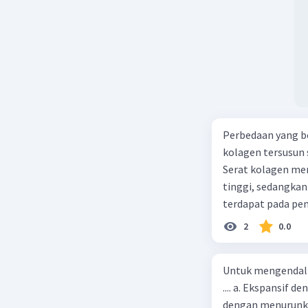
Perbedaan yang bena
kolagen tersusun 
Serat kolagen mem
tinggi, sedangkan ser
terdapat pada pem
Serat kolagen mem
2
0.0
rendah, sedangkan ser
berbentuk benang 
Untuk mengendali
memanjang atau sedikit bergelo
.... a. Ekspansif 
keduanya
dengan menurunka