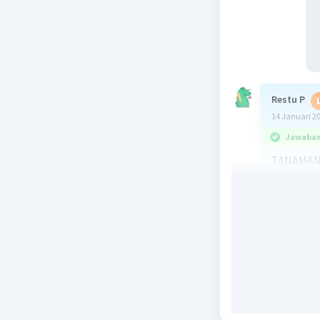
Restu P
14 Januari 2
Jawaban 
TANAMAN A
-Akar : se
-Batang :
TANAMAN 
-Akar : t
-Batang :
Beri R