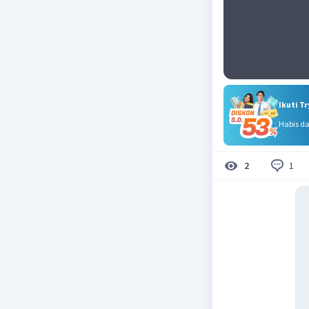
Ikuti T
Habis d
1
2