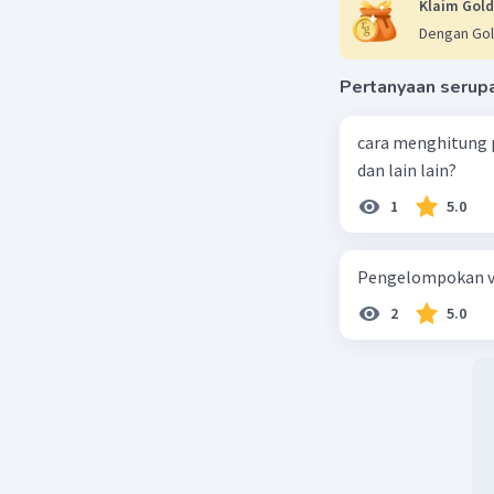
Klaim Gold
Dengan Gol
Pertanyaan serup
cara menghitung p
dan lain lain?
1
5.0
Pengelompokan vi
2
5.0