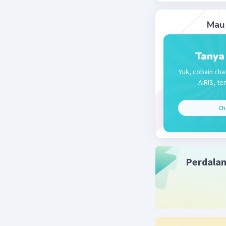
Mau 
Tanya
Yuk, cobain cha
AiRIS, te
Ch
Perdala