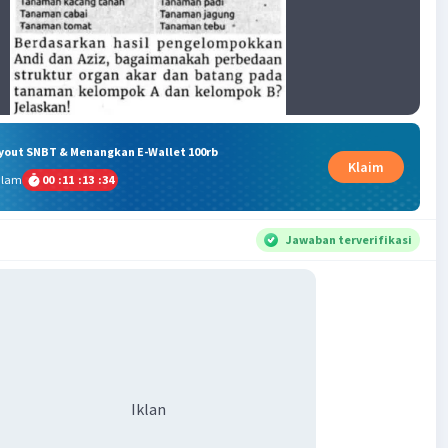
ryout SNBT & Menangkan E-Wallet 100rb
Klaim
alam
00
:
11
:
13
:
33
Jawaban terverifikasi
Iklan