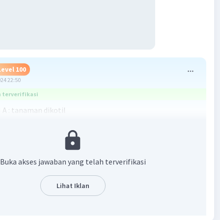
Level 100
024 22:50
terverifikasi
 : tanaman dikotil
rabut
 bercabang
B : tanaman monokotil
Buka akses jawaban yang telah terverifikasi
unggang
 beruas-ruas, tidak bercabang.
Lihat Iklan
·
5.0
(
2
)
Balas
ating