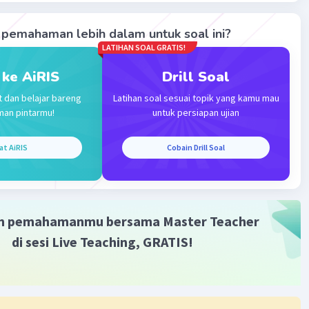
pemahaman lebih dalam untuk soal ini?
LATIHAN SOAL GRATIS!
 ke AiRIS
Drill Soal
Iklan
t dan belajar bareng
Latihan soal sesuai topik yang kamu mau
man pintarmu!
untuk persiapan ujian
at AiRIS
Cobain Drill Soal
m pemahamanmu bersama Master Teacher
di sesi Live Teaching, GRATIS!