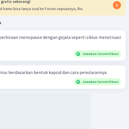
 gratis sekarang!
d kamu bisa tanya soal ke Forum sepuasnya, lho.
a
erkiraan menopause dengan gejala seperti siklus menstruasi
Jawaban terverifikasi
rus berdasarkan bentuk kapsid dan cara penularannya
Jawaban terverifikasi