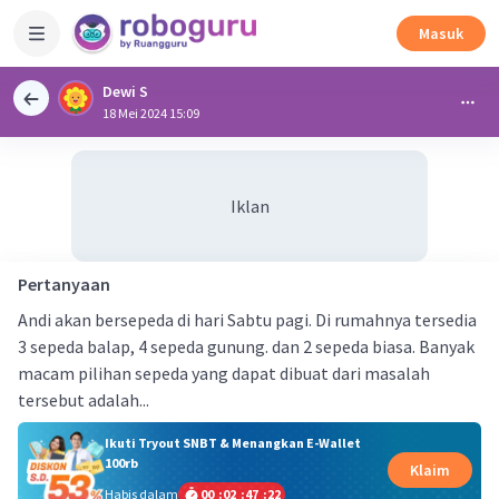
Masuk
Dewi S
18 Mei 2024 15:09
Iklan
Pertanyaan
Andi akan bersepeda di hari Sabtu pagi. Di rumahnya tersedia
3 sepeda balap, 4 sepeda gunung. dan 2 sepeda biasa. Banyak
macam pilihan sepeda yang dapat dibuat dari masalah
tersebut adalah...
Ikuti Tryout SNBT & Menangkan E-Wallet
100rb
Klaim
Habis dalam
00
:
02
:
47
:
22