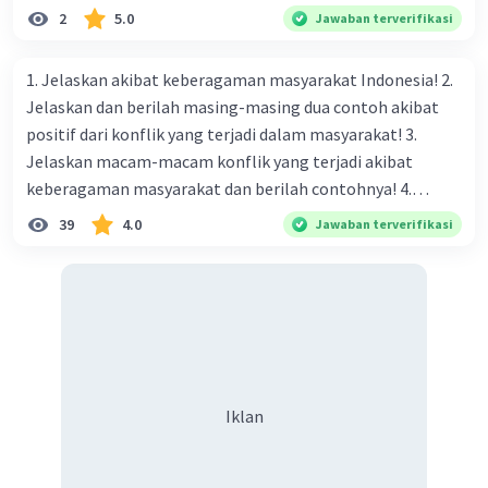
2
5.0
Jawaban terverifikasi
1. Jelaskan akibat keberagaman masyarakat Indonesia! 2.
Jelaskan dan berilah masing-masing dua contoh akibat
positif dari konflik yang terjadi dalam masyarakat! 3.
Jelaskan macam-macam konflik yang terjadi akibat
keberagaman masyarakat dan berilah contohnya! 4.
Mengapa dalam masyarakat yang memiliki keberagaman
39
4.0
Jawaban terverifikasi
diperlukan harmoni? 5. Indonesia merupakan negara yang
kaya akan keberagaman baik dilihat dari agama, suku, ras,
bahasa, dan budaya. Berdasarkan pernyataan tersebut,
apa yang dapat kalian lakukan untuk menjaga
keberagaman supaya terhindar dari konflik?
Iklan