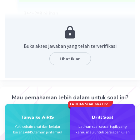
3+4+2=9 pilihan
·
0.0
(
0
)
Balas
Beri Rating
Buka akses jawaban yang telah terverifikasi
Lihat Iklan
Iklan
Mau pemahaman lebih dalam untuk soal ini?
LATIHAN SOAL GRATIS!
Tanya ke AiRIS
Drill Soal
Yuk, cobain chat dan belajar
Latihan soal sesuai topik yang
bareng AiRIS, teman pintarmu!
kamu mau untuk persiapan ujian