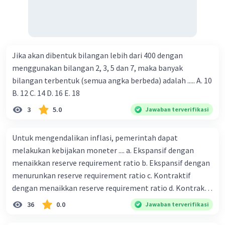
Jika akan dibentuk bilangan lebih dari 400 dengan
menggunakan bilangan 2, 3, 5 dan 7, maka banyak
bilangan terbentuk (semua angka berbeda) adalah ..... A. 10
B. 12 C. 14 D. 16 E. 18
3
5.0
Jawaban terverifikasi
Untuk mengendalikan inflasi, pemerintah dapat
melakukan kebijakan moneter .... a. Ekspansif dengan
menaikkan reserve requirement ratio b. Ekspansif dengan
menurunkan reserve requirement ratio c. Kontraktif
dengan menaikkan reserve requirement ratio d. Kontraktif
dengan menurunkan reserve requirement ratio e.
36
0.0
Jawaban terverifikasi
Ekspansif dengan menaikkan tingkat diskonto Bila Bank