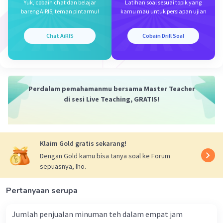
Yuk, cobain chat dan belajar
Latihan soal sesuai topik yang
bareng AiRIS, teman pintarmu!
kamu mau untuk persiapan ujian
Chat AiRIS
Cobain Drill Soal
Iklan
Perdalam pemahamanmu bersama Master Teacher
di sesi Live Teaching, GRATIS!
Klaim Gold gratis sekarang!
Dengan Gold kamu bisa tanya soal ke Forum
sepuasnya, lho.
Pertanyaan serupa
Jumlah penjualan minuman teh dalam empat jam