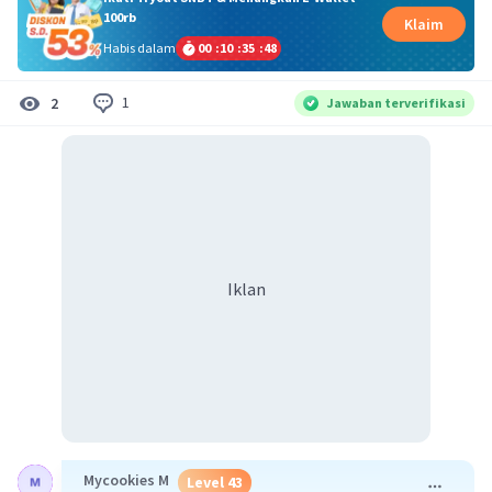
100rb
Klaim
Habis dalam
00
:
10
:
35
:
48
1
2
Jawaban terverifikasi
Iklan
Mycookies M
Level 43