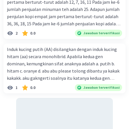
pertama berturut-turut adalah 12, 7, 16, 11 Pada jam ke-6
jumlah penjualan minuman teh adalah 25. Adapun jumlah
penjulan kopi empat jam pertama berturut-turut adalah
36, 36, 18, 15 Pada jam ke-6 jumlah penjualan kopi adalah
12 Jika tren penjulan teh dan kopi bersitat konsisten,
2
0.0
Jawaban terverifikasi
berapakah jumlah penjualan teh dan kopi pada jam ke-5?
(A) 15 dan 45 (B) 20 dan 60 (C) 20 dan 45 (D) 15 dan 50 (E) 22
Induk kucing putih (AA) disilangkan dengan induk kucing
dan 60
hitam (aa) secara monohibrid. Apabila kedua gen
dominan, kemungkinan sifat anaknya adalah a. putih b.
hitam c. oranye d. abu abu please tolong dibantu ya kakak
kakakk. aku gakngerti soalnya itu katanya kedua gen
dominan tapi itu ditulisnya AA dan aa
1
0.0
Jawaban terverifikasi