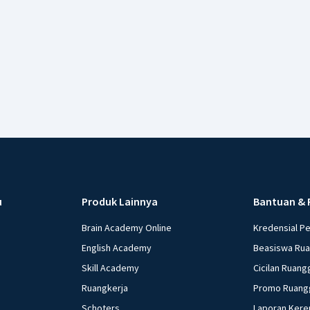
Salah sat
pendidika
berbagai 
sekolah t
untuk me
Pengar
Kaum inte
sekolah-s
pendidik
pelopor d
u
Produk Lainnya
Bantuan & 
Pengar
Brain Academy Online
Kredensial P
English Academy
Beasiswa Ru
Pada akhi
Skill Academy
Cicilan Ruang
berkemban
gagasan d
Ruangkerja
Promo Ruang
Berikut a
Schoters
Laporan Kere