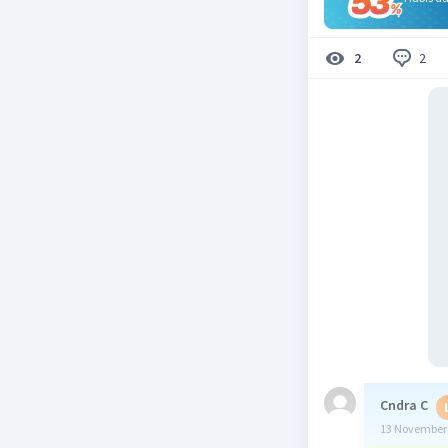
2
2
Cndra C
13 November 