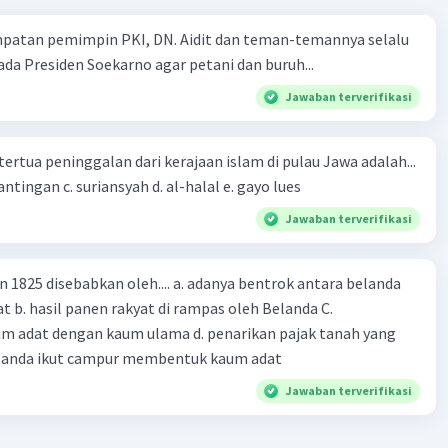
mpatan pemimpin PKI, DN. Aidit dan teman-temannya selalu
·
5.0
(
1
)
Balas
ating
a Presiden Soekarno agar petani dan buruh...
Jawaban terverifikasi
Community
Level 67
2023 22:52
tertua peninggalan dari kerajaan islam di pulau Jawa adalah...
terverifikasi
a. tua palopo b. mantingan c. suriansyah d. al-halal e. gayo lues
is atau Politik Balas Budi adalah kebijakan yang
Iklan
Jawaban terverifikasi
kan oleh pemerintah kolonial Belanda pada tahun 1901.
 ini dipelopori oleh Ratu Wilhelmina dan Menteri
n 1825 disebabkan oleh.... a. adanya bentrok antara belanda
ya, Van Deventer. Politik Etis bertujuan untuk
 b. hasil panen rakyat di rampas oleh Belanda C.
kan kesejahteraan rakyat Indonesia, terutama di bidang
m adat dengan kaum ulama d. penarikan pajak tanah yang
, irigasi, dan transmigrasi.
tis melahirkan banyak kaum terdidik dan tercerahkan di
Belanda ikut campur membentuk kaum adat
Hal ini disebabkan oleh beberapa faktor, yaitu:
Jawaban terverifikasi
gkatan kesempatan pendidikan