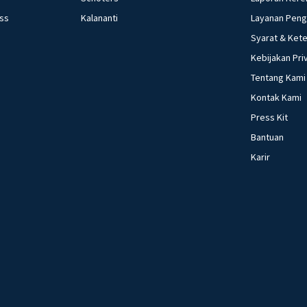
lahir pada
ess
Kalananti
Layanan Pen
Syarat & Ket
Dr. Wa
Dr. S
Kebijakan Pri
H.O.S.
Tentang Kami
Agus S
Kontak Kami
K.H. A
Press Kit
K.H. H
Bantuan
Kaum terd
Karir
pergeraka
tentang p
juga menj
pergeraka
Politik E
tetapi ju
Kaum terd
perjuanga