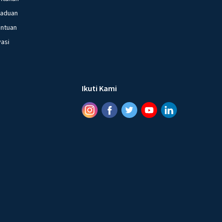
 masa Politik Etis:
gaduan
entuan
hidin Soedirohusodo
, pendiri Budi Utomo
oetomo
, pendiri Budi Utomo
vasi
 Tjokroaminoto
, pemimpin Sarekat Islam
alim
, pemimpin Sarekat Islam
hmad Dahlan
, pendiri Muhammadiyah
asyim Asy'ari
, pendiri Nahdlatul Ulama
Ikuti Kami
idik dan tercerahkan ini berperan penting dalam
n nasional Indonesia. Mereka menyebarkan ide-ide
entingnya kemerdekaan dan persatuan nasional. Mereka
adi pemimpin-pemimpin dalam berbagai organisasi
n.
tis tidak hanya melahirkan kaum terdidik dan tercerahkan,
ga memicu tumbuhnya kesadaran nasionalisme di Indonesia.
idik dan tercerahkan ini menjadi pelopor dalam
n kemerdekaan Indonesia.