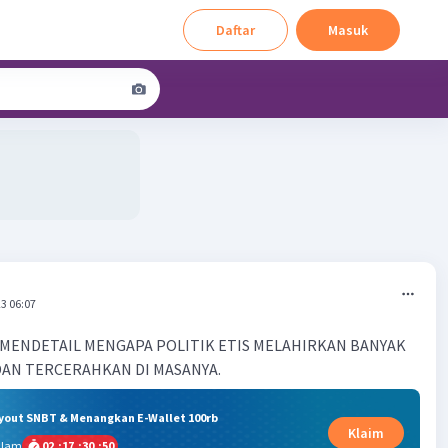
Daftar
Masuk
3 06:07
A MENDETAIL MENGAPA POLITIK ETIS MELAHIRKAN BANYAK
DAN TERCERAHKAN DI MASANYA.
ryout SNBT & Menangkan E-Wallet 100rb
Klaim
alam
02
:
17
:
30
:
49