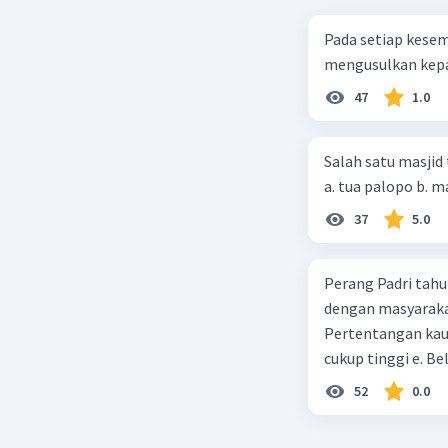
Pada setiap kese
Beri R
mengusulkan kepad
47
1.0
Erwin A
13 November 
Salah satu masjid 
Jawaban 
Politik Et
37
5.0
diberlaku
Kebijakan
Perang Padri tahu
Kolonialn
dengan masyarakat
meningkat
Pertentangan kau
pendidikan
Politik E
cukup tinggi e. 
masanya. 
52
0.0
Penin