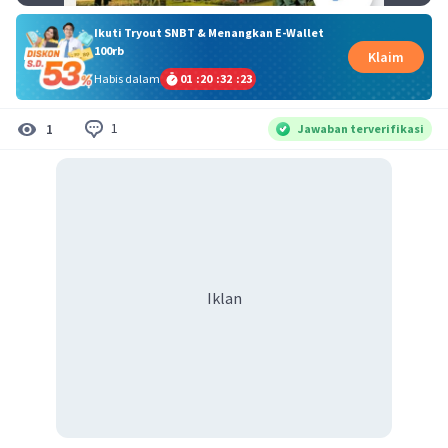
Ikuti Tryout SNBT & Menangkan E-Wallet
100rb
Klaim
Habis dalam
01
:
20
:
32
:
23
1
1
Jawaban terverifikasi
Iklan