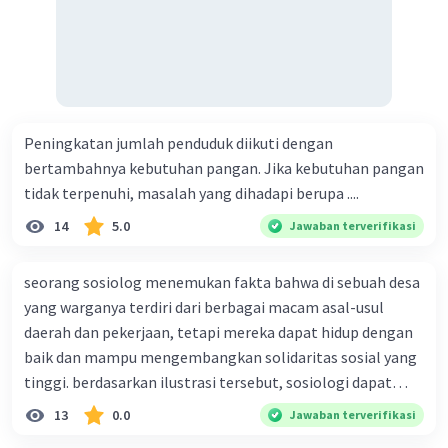
Dengan demikian, kearifan lokal pada gambar
tersebut adalah Reog Ponorogo Jawa Timur,
Kirab Gunungan Hasil Bumi tradisi
masyarakat Jawa, Destinasi Wisata Raja
Ampat di Papua, Upacara Adat 'Nyalin', Rumah
Peningkatan jumlah penduduk diikuti dengan
adat Tongkonan Sulawesi Selatan, dan
bertambahnya kebutuhan pangan. Jika kebutuhan pangan
Upacara Adat Masyarakat Papua.
tidak terpenuhi, masalah yang dihadapi berupa ....
14
5.0
Jawaban terverifikasi
·
0.0
(
0
)
Balas
Beri Rating
seorang sosiolog menemukan fakta bahwa di sebuah desa
yang warganya terdiri dari berbagai macam asal-usul
daerah dan pekerjaan, tetapi mereka dapat hidup dengan
baik dan mampu mengembangkan solidaritas sosial yang
tinggi. berdasarkan ilustrasi tersebut, sosiologi dapat
Iklan
berfungsi sebagai ilmu yang ....
13
0.0
Jawaban terverifikasi