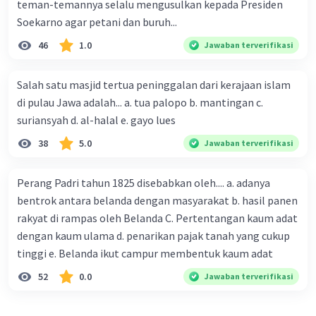
teman-temannya selalu mengusulkan kepada Presiden
Soekarno agar petani dan buruh...
46
1.0
Jawaban terverifikasi
Salah satu masjid tertua peninggalan dari kerajaan islam
di pulau Jawa adalah... a. tua palopo b. mantingan c.
suriansyah d. al-halal e. gayo lues
38
5.0
Jawaban terverifikasi
Perang Padri tahun 1825 disebabkan oleh.... a. adanya
bentrok antara belanda dengan masyarakat b. hasil panen
rakyat di rampas oleh Belanda C. Pertentangan kaum adat
dengan kaum ulama d. penarikan pajak tanah yang cukup
tinggi e. Belanda ikut campur membentuk kaum adat
52
0.0
Jawaban terverifikasi