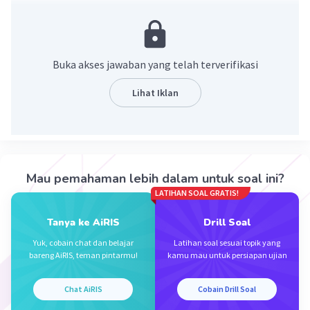
1. Pembagian politik dan geografis sebelum
kemerdekaan.
2. Perpecahan etnis dan agama yang mempengaruhi
konflik sosial.
Buka akses jawaban yang telah terverifikasi
3. Timbulnya gerakan separatis di beberapa wilayah.
4. Pembentukan negara Indonesia yang menyatukan
Lihat Iklan
berbagai entitas menjadi satu.
·
5.0
(
1
)
Balas
Beri Rating
Mau pemahaman lebih dalam untuk soal ini?
LATIHAN SOAL GRATIS!
Tanya ke AiRIS
Drill Soal
Iklan
Yuk, cobain chat dan belajar
Latihan soal sesuai topik yang
bareng AiRIS, teman pintarmu!
kamu mau untuk persiapan ujian
Chat AiRIS
Cobain Drill Soal