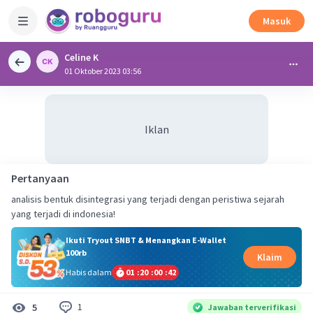
Masuk
Celine K
01 Oktober 2023 03:56
Iklan
Pertanyaan
analisis bentuk disintegrasi yang terjadi dengan peristiwa sejarah
yang terjadi di indonesia!
Ikuti Tryout SNBT & Menangkan E-Wallet
100rb
Klaim
Habis dalam
01
:
20
:
00
:
41
1
5
Jawaban terverifikasi