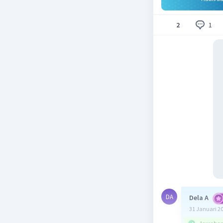
1
2
DA
Dela A
31 Januari 2