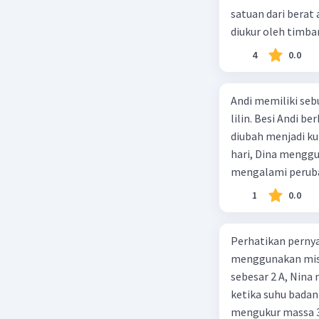
satuan dari berat 
diukur oleh timb
4
0.0
Andi memiliki seb
lilin. Besi Andi be
diubah menjadi ku
hari, Dina menggu
mengalami peruba
1
0.0
Perhatikan pernya
menggunakan mista
sebesar 2 A, Nin
ketika suhu bada
mengukur massa 