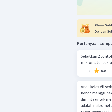
Klaim Gold
Dengan Gol
Pertanyaan serup
Sebutkan 2 contoh
mikrometer sekru
4
5.0
Anak kelas VII s
benda menggunaka
diminta untuk men
adalah mikrometer
tepat mengenai ke