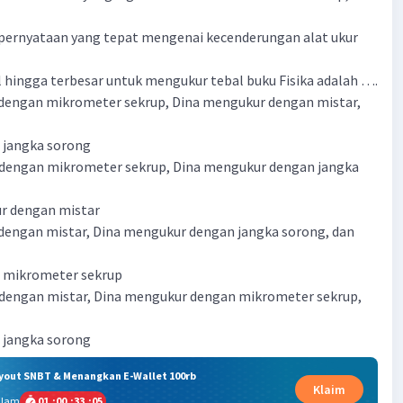
 pernyataan yang tepat mengenai kecenderungan alat ukur
l hingga terbesar untuk mengukur tebal buku Fisika adalah ….
 dengan mikrometer sekrup, Dina mengukur dengan mistar,
 jangka sorong
 dengan mikrometer sekrup, Dina mengukur dengan jangka
r dengan mistar
 dengan mistar, Dina mengukur dengan jangka sorong, dan
 mikrometer sekrup
 dengan mistar, Dina mengukur dengan mikrometer sekrup,
 jangka sorong
ryout SNBT & Menangkan E-Wallet 100rb
Klaim
alam
01
:
00
:
33
:
05