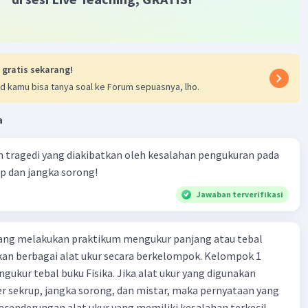
 gratis sekarang!
d kamu bisa tanya soal ke Forum sepuasnya, lho.
Iklan
a
 tragedi yang diakibatkan oleh kesalahan pengukuran pada
p dan jangka sorong!
Jawaban terverifikasi
edang melakukan praktikum mengukur panjang atau tebal
n berbagai alat ukur secara berkelompok. Kelompok 1
gukur tebal buku Fisika. Jika alat ukur yang digunakan
 sekrup, jangka sorong, dan mistar, maka pernyataan yang
cenderungan alat ukur yang memiliki kesalahan terkecil