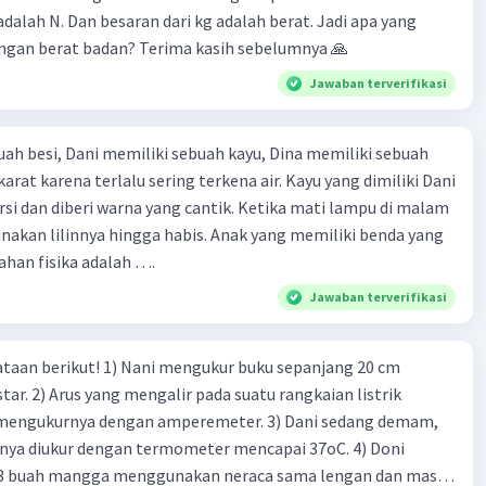
adalah N. Dan besaran dari kg adalah berat. Jadi apa yang
angan berat badan? Terima kasih sebelumnya 🙏
Jawaban terverifikasi
uah besi, Dani memiliki sebuah kayu, Dina memiliki sebuah
rkarat karena terlalu sering terkena air. Kayu yang dimiliki Dani
rsi dan diberi warna yang cantik. Ketika mati lampu di malam
nakan lilinnya hingga habis. Anak yang memiliki benda yang
han fisika adalah ….
Jawaban terverifikasi
taan berikut! 1) Nani mengukur buku sepanjang 20 cm
r. 2) Arus yang mengalir pada suatu rangkaian listrik
a mengukurnya dengan amperemeter. 3) Dani sedang demam,
nnya diukur dengan termometer mencapai 37oC. 4) Doni
3 buah mangga menggunakan neraca sama lengan dan massa