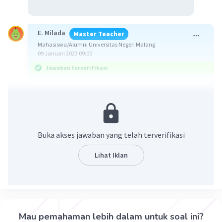
E. Milada
Master Teacher
Mahasiswa/Alumni Universitas Negeri Malang
09 Januari 2023 09:00
Jawaban terverifikasi
Gambar sel sebelah kiri adalah bakteri yang
termasuk sel prokariotik, sedangkan sebelah
kanan adalah sel hewan yang termasuk sel
eukariotik.
Buka akses jawaban yang telah terverifikasi
Sel merupakan unit struktural dan fungsional
Lihat Iklan
terkecil yang menyusun makhluk hidup. Setiap
sel yang hidup memiliki membran dan cairan
yang disebut sitoplasma. Selain memiliki
membran dan sitoplasma, setiap sel memiliki
inti (nukleus) atau bahan inti. Berdasarkan ada
Mau pemahaman lebih dalam untuk soal ini?