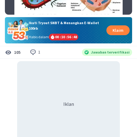
Ikuti Tryout SNBT & Menangkan E-Wallet
100rb
Klaim
Habis dalam
00
:
10
:
56
:
47
1
105
Jawaban terverifikasi
Iklan