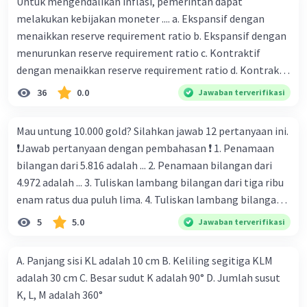
Untuk mengendalikan inflasi, pemerintah dapat
melakukan kebijakan moneter .... a. Ekspansif dengan
menaikkan reserve requirement ratio b. Ekspansif dengan
menurunkan reserve requirement ratio c. Kontraktif
dengan menaikkan reserve requirement ratio d. Kontraktif
dengan menurunkan reserve requirement ratio e.
36
0.0
Jawaban terverifikasi
Ekspansif dengan menaikkan tingkat diskonto Bila Bank
Indonesia melakukan kebijakan moneter ekspansif,
Mau untung 10.000 gold? Silahkan jawab 12 pertanyaan ini.
ceteris paribus maka .... a. Menimbulkan inflasi di mana
❗️Jawab pertanyaan dengan pembahasan ❗️ 1. Penamaan
bentuk kurva jumlah uang beredar (penawaran uang) naik
bilangan dari 5.816 adalah ... 2. Penamaan bilangan dari
dari kiri bawah ke kanan atas b. Menimbulkan deflasi di
4.972 adalah ... 3. Tuliskan lambang bilangan dari tiga ribu
mana bentuk kurva jumlah uang beredar (penawaran
enam ratus dua puluh lima. 4. Tuliskan lambang bilangan
uang) naik dari kiri bawah ke kanan atas c. Tingkat bunga
dari tujuh ribu sembilan ratus tiga puluh enam. 5. 2.836 +
5
5.0
Jawaban terverifikasi
meningkat di mana bentuk kurva jumlah uang beredar
7.196 = ... 6. 4.811 + 5.315 = ... 7. 3.916 - 1.246 = ... 8. 529 × 76 =
(penawaran uang) naik dari kiri bawah ke kanan atas d.
... 9. 48 : 3 = ... 10. 125 : 4 = ... 11. Takaran satu porsi memasak:
Tingkat bunga turun di mana bentuk kurva jumlah uang
A. Panjang sisi KL adalah 10 cm B. Keliling segitiga KLM
Garam 3¼ sendok teh Gula 1.5 sendok teh Penyedap 4/6
beredar (penawaran uang) naik dari kiri bawah ke kanan
adalah 30 cm C. Besar sudut K adalah 90° D. Jumlah susut
sendok makan Air 80% sendok Jawab pernyataan berikut
atas e. Tingkat bunga turun di mana bentuk kurva jumlah
K, L, M adalah 360°
dengan benar Takaran paling banyak ... Takaran paling