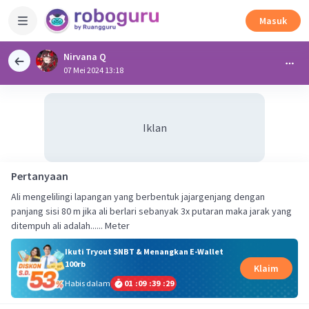
Masuk
Nirvana Q
07 Mei 2024 13:18
Iklan
Pertanyaan
Ali mengelilingi lapangan yang berbentuk jajargenjang dengan
panjang sisi 80 m jika ali berlari sebanyak 3x putaran maka jarak yang
ditempuh ali adalah...... Meter
Ikuti Tryout SNBT & Menangkan E-Wallet
100rb
Klaim
Habis dalam
01
:
09
:
39
:
29