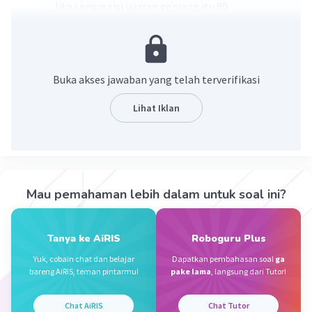
Jika semua sisi jajaran genjang itu 80.
Maka keliling jajaran genjang adalah 4x80 = 320m
untuk satu kali keliling.
Jika keliling 3 kali maka: 3x320 = 960m.
Buka akses jawaban yang telah terverifikasi
Lihat Iklan
·
5.0
(
1
)
Balas
Beri Rating
NAWAF N
Level 21
07 Mei 2024 23:03
Mau pemahaman lebih dalam untuk soal ini?
140
Tanya ke AiRIS
Roboguru Plus
Iklan
Yuk, cobain chat dan belajar
Dapatkan pembahasan soal
ga
·
0.0
(
0
)
Balas
Beri Rating
bareng AiRIS, teman pintarmu!
pake lama
, langsung dari Tutor!
Chat AiRIS
Chat Tutor