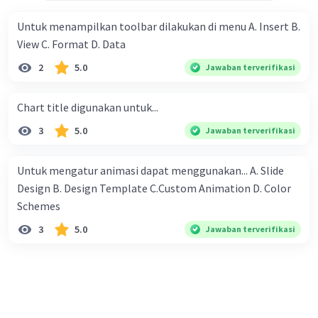
hari berikutnya dua kali lipat sebelumnya. Jadi Ana akan
mendapatkan seribu rupiah, 2 ribu rupiah, 4 ribu rupiah, 8
Untuk menampilkan toolbar dilakukan di menu A. Insert B.
ribu rupiah dan seterusnya. Mereka berniat untuk
View C. Format D. Data
melewati setiap hari masa liburnya di desa nenek dengan
2
5.0
Jawaban terverifikasi
membantu petani, dan mereka berdua sudah berjanji
untuk bekerja pada petani yang sama. Mengenai upah,
Chart title digunakan untuk...
mereka juga diam-diam sudah sepakat untuk membagi
sama rata dari yang diperoleh berdua. Pertanyaannya:
3
5.0
Jawaban terverifikasi
Kepada petani yang mana mereka bekerja sehingga
mendapat upah yang paling banyak ?
Untuk mengatur animasi dapat menggunakan... A. Slide
Design B. Design Template C.Custom Animation D. Color
Schemes​
3
5.0
Jawaban terverifikasi