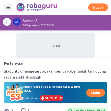
Masuk
Anonim A
AA
30 September 2023 13:59
Iklan
Pertanyaan
alat untuk mengetest apakah semua kabel sudah terhubung
secara elektrik adalah
Ikuti Tryout SNBT & Menangkan E-Wallet
100rb
Klaim
Habis dalam
00
:
03
:
11
:
36
2
1
Jawaban terverifikasi