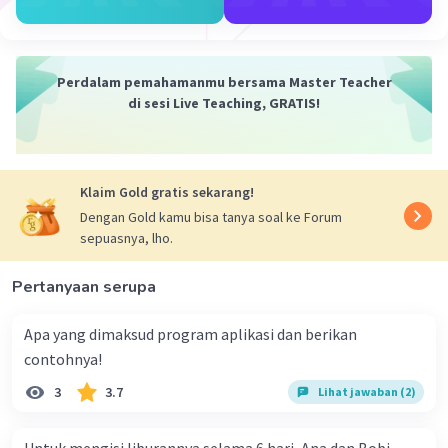
Tester
·
0.0
(
0
)
Balas
Beri Rating
Perdalam pemahamanmu bersama Master Teacher
di sesi Live Teaching, GRATIS!
Klaim Gold gratis sekarang!
Dengan Gold kamu bisa tanya soal ke Forum
sepuasnya, lho.
Pertanyaan serupa
Apa yang dimaksud program aplikasi dan berikan
contohnya!
3
3.7
Lihat jawaban (2)