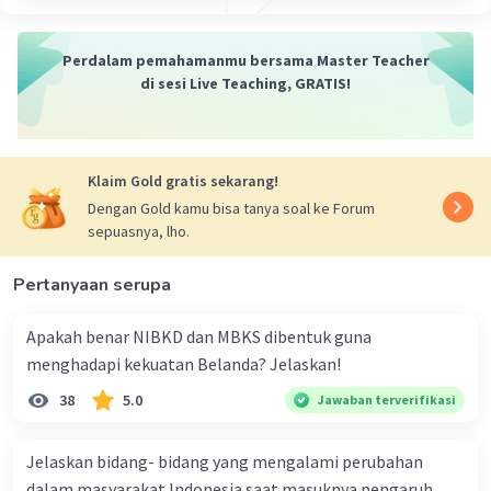
Perdalam pemahamanmu bersama Master Teacher
di sesi Live Teaching, GRATIS!
Klaim Gold gratis sekarang!
Dengan Gold kamu bisa tanya soal ke Forum
sepuasnya, lho.
Pertanyaan serupa
Apakah benar NIBKD dan MBKS dibentuk guna
menghadapi kekuatan Belanda? Jelaskan!
38
5.0
Jawaban terverifikasi
Jelaskan bidang- bidang yang mengalami perubahan
dalam masyarakat Indonesia saat masuknya pengaruh