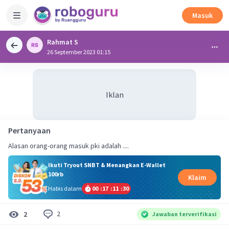
Masuk
Rahmat S
26 September 2023 01:15
Iklan
Pertanyaan
Alasan orang-orang masuk pki adalah ....
Ikuti Tryout SNBT & Menangkan E-Wallet
100rb
Klaim
Habis dalam
00
:
17
:
11
:
30
2
2
Jawaban terverifikasi