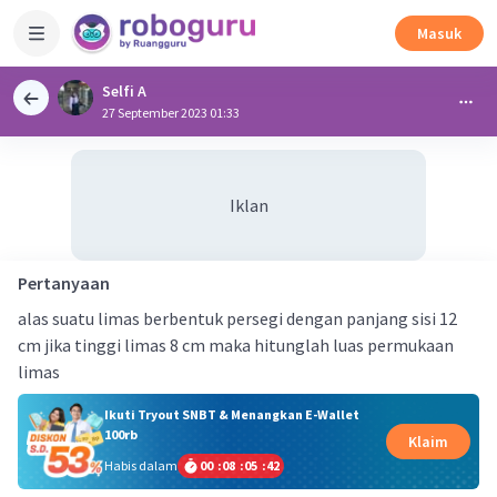
Masuk
Selfi A
27 September 2023 01:33
Iklan
Pertanyaan
alas suatu limas berbentuk persegi dengan panjang sisi 12
cm jika tinggi limas 8 cm maka hitunglah luas permukaan
limas
Ikuti Tryout SNBT & Menangkan E-Wallet
100rb
Klaim
Habis dalam
00
:
08
:
05
:
42