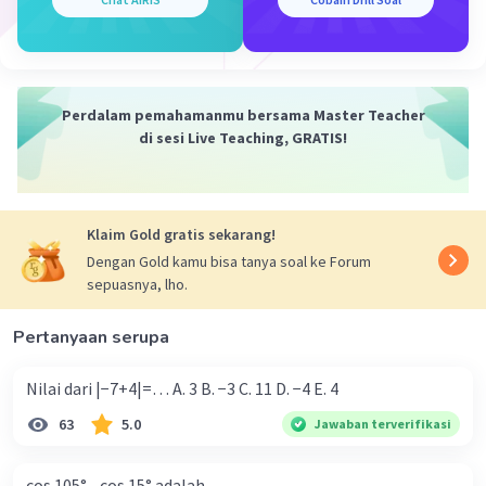
144 + (4 × 60)
144 + 240
384 cm²
Jadi, luas permukaan limas tersebut adalah 384
Perdalam pemahamanmu bersama Master Teacher
cm²
di sesi Live Teaching, GRATIS!
Semoga membantu.
Klaim Gold gratis sekarang!
Dengan Gold kamu bisa tanya soal ke Forum
·
5.0
(
1
)
Balas
Beri Rating
sepuasnya, lho.
Selfi A
Level 25
27 September 2023 01:47
Pertanyaan serupa
terima kasih kak
Nilai dari |−7+4|=… A. 3 B. −3 C. 11 D. −4 E. 4
63
5.0
Jawaban terverifikasi
cos 105° - cos 15° adalah