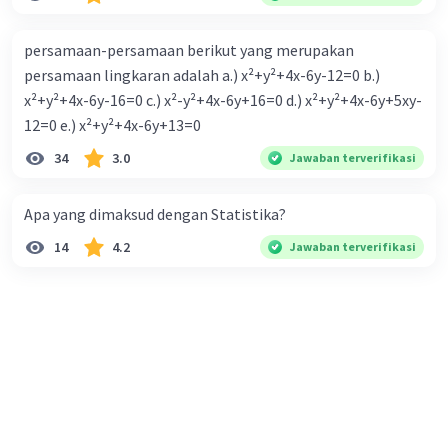
persamaan-persamaan berikut yang merupakan
persamaan lingkaran adalah a.) x²+y²+4x-6y-12=0 b.)
x²+y²+4x-6y-16=0 c.) x²-y²+4x-6y+16=0 d.) x²+y²+4x-6y+5xy-
12=0 e.) x²+y²+4x-6y+13=0
34
3.0
Jawaban terverifikasi
Apa yang dimaksud dengan Statistika?
14
4.2
Jawaban terverifikasi