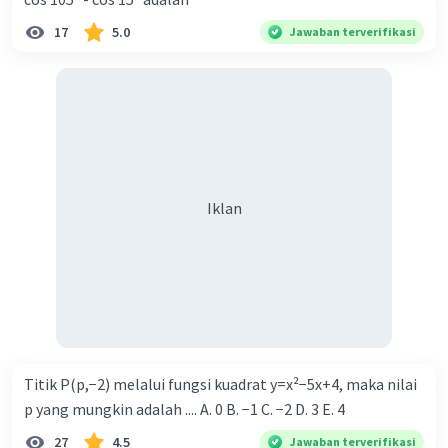
17
5.0
Jawaban terverifikasi
Iklan
Iklan
Titik P(p,−2) melalui fungsi kuadrat y=x²−5x+4, maka nilai
p yang mungkin adalah .... A. 0 B. −1 C. −2 D. 3 E. 4
27
4.5
Jawaban terverifikasi