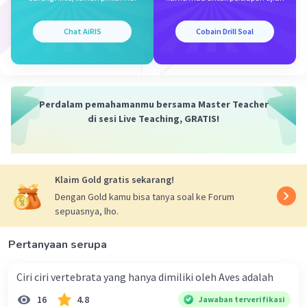
gugus hidroksil (OH) terikat pada atom karbon
sekunder (C).
Chat AiRIS
Cobain Drill Soal
·
0.0
(
0
)
Balas
Beri Rating
Perdalam pemahamanmu bersama Master Teacher
di sesi Live Teaching, GRATIS!
Iklan
Klaim Gold gratis sekarang!
Dengan Gold kamu bisa tanya soal ke Forum
sepuasnya, lho.
Pertanyaan serupa
Ciri ciri vertebrata yang hanya dimiliki oleh Aves adalah
16
4.8
Jawaban terverifikasi