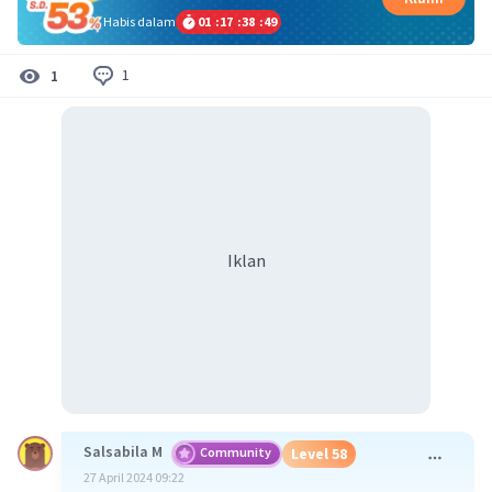
Habis dalam
01
:
17
:
38
:
49
1
1
Iklan
Salsabila M
Community
Level 58
27 April 2024 09:22