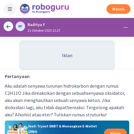
Masuk
Raditya F
21 Oktober 2023 13:27
Iklan
Pertanyaan
Aku adalah senyawa turunan hidrokarbon dengan rumus
C2H11O Jika direaksikan dengan sebuahsenyawa oksidator,
aku akan menghasilkan sebuah senyawa keton. Jika
dioksidasi lagi, aku tidak dapatbereaksi. Tergolong apakah
aku? Alkohol atau eter? Tuliskan rumus struturku!
Ikuti Tryout SNBT & Menangkan E-Wallet
100rb
Klaim