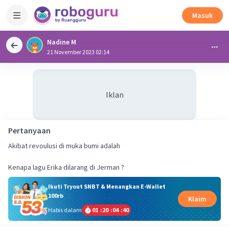
Masuk
Nadine M
21 November 2023 02:14
Iklan
Pertanyaan
Akibat revoulusi di muka bumi adalah
Kenapa lagu Erika dilarang di Jerman ?
Ikuti Tryout SNBT & Menangkan E-Wallet
100rb
Klaim
Habis dalam
01
:
20
:
04
:
40