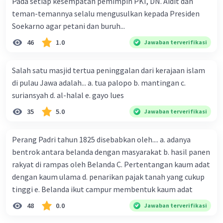
Pada setiap kesempatan pemimpin PKI, DN. Aidit dan
- Medan magnet bumi, yang dihasilkan oleh
teman-temannya selalu mengusulkan kepada Presiden
rotasi bumi dan melindungi planet ini dari radiasi
Soekarno agar petani dan buruh...
berbahaya dari matahari
46
1.0
Jawaban terverifikasi
·
0.0
(
0
)
Balas
Beri Rating
Salah satu masjid tertua peninggalan dari kerajaan islam
di pulau Jawa adalah... a. tua palopo b. mantingan c.
B. Hindarto
Master Teacher
suriansyah d. al-halal e. gayo lues
Mahasiswa/Alumni Universitas Negeri Jakarta
21 November 2023 16:59
35
5.0
Jawaban terverifikasi
Jawaban terverifikasi
Iklan
Perang Padri tahun 1825 disebabkan oleh.... a. adanya
Jawaban yang tepat, Akibat revolusi bumi
bentrok antara belanda dengan masyarakat b. hasil panen
selanjutnya adalah gerakan tahunan matahari di
rakyat di rampas oleh Belanda C. Pertentangan kaum adat
langit. Revolusi bumi menyebabkan matahari
dengan kaum ulama d. penarikan pajak tanah yang cukup
tampak berpindah di langit sepanjang tahun.
tinggi e. Belanda ikut campur membentuk kaum adat
Fenomena ini menciptakan perubahan musim
dan perubahan dalam durasi siang dan malam
48
0.0
Jawaban terverifikasi
seiring berjalannya waktu.