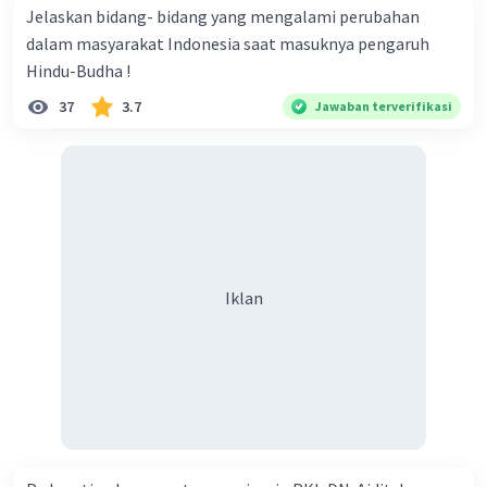
beristirahat dan memulihkan diri dari aktivitas
Jelaskan bidang- bidang yang mengalami perubahan
hari itu.
dalam masyarakat Indonesia saat masuknya pengaruh
Fase bulan: Revolusi Bumi mengelilingi matahari
Hindu-Budha !
juga memengaruhi penampakan bulan. Saat
Bumi bergerak di orbitnya, sudut cahaya
37
3.7
Jawaban terverifikasi
matahari yang memantul dari bulan berubah.
Hal ini menyebabkan bulan mengalami fase-fase
yang berbeda, dari bulan purnama ke bulan baru
dan kembali lagi. Fase-fase bulan telah
digunakan selama berabad-abad untuk melacak
waktu dan memprediksi pasang surut air laut.
Selain konsekuensi utama ini, revolusi Bumi juga
Iklan
memiliki sejumlah efek lain, termasuk:
-Terbentuknya rasi bintang yang berbeda di
langit malam
-Variasi panjang siang dan malam sepanjang
tahun
- Terjadinya gerhana, ketika bulan atau Bumi
melintas di antara matahari dan yang lainnya