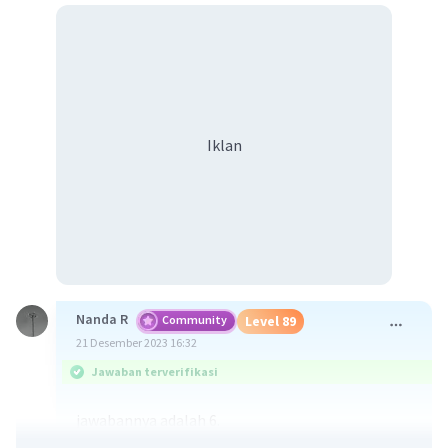
Iklan
Nanda R
Community
Level 89
21 Desember 2023 16:32
Jawaban terverifikasi
jawabannya adalah 6.
√36 = √(6×6) = 6.