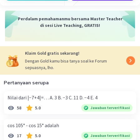
Perdalam pemahamanmu bersama Master Teacher
di sesi Live Teaching, GRATIS!
Klaim Gold gratis sekarang!
Dengan Gold kamu bisa tanya soal ke Forum
sepuasnya, lho.
Pertanyaan serupa
Nilai dari |−7+4|=… A. 3 B. −3 C. 11 D. −4 E. 4
58
5.0
Jawaban terverifikasi
cos 105° - cos 15° adalah
17
5.0
Jawaban terverifikasi