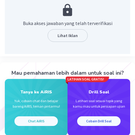
·
0.0
(
0
)
Balas
Beri Rating
Buka akses jawaban yang telah terverifikasi
Frangki Y
Level 1
22 Desember 2023 07:22
Lihat Iklan
sebentar shio berapa yang keluar
Mau pemahaman lebih dalam untuk soal ini?
LATIHAN SOAL GRATIS!
Tanya ke AiRIS
Drill Soal
Iklan
Yuk, cobain chat dan belajar
Latihan soal sesuai topik yang
bareng AiRIS, teman pintarmu!
kamu mau untuk persiapan ujian
Chat AiRIS
Cobain Drill Soal