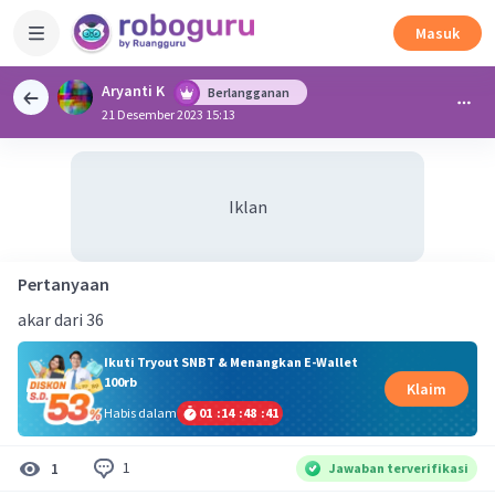
Masuk
Aryanti K
Berlangganan
21 Desember 2023 15:13
Iklan
Pertanyaan
akar dari 36
Ikuti Tryout SNBT & Menangkan E-Wallet
100rb
Klaim
Habis dalam
01
:
14
:
48
:
40
1
1
Jawaban terverifikasi