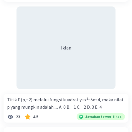
Iklan
Titik P(p,−2) melalui fungsi kuadrat y=x²−5x+4, maka nilai
p yang mungkin adalah .... A. 0 B. −1 C. −2 D. 3 E. 4
23
4.5
Jawaban terverifikasi