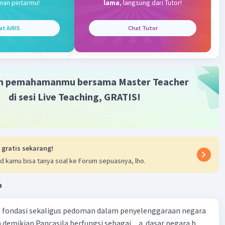
kemasan = Berat total gula / Berat kemasan
man pintarmu!
lama
, langsung dari Tutor!
kemasan = 25 kg / 0,25 kg = 100 kemasan
at AiRIS
Chat Tutor
yak kemasan yang mungkin adalah:
 1 kg: 25 kemasan
 0,5 kg: 50 kemasan
 1/4 kg atau 0,25 kg: 100 kemasan
m pemahamanmu bersama Master Teacher
di sesi Live Teaching, GRATIS!
·
0.0
(
0
)
Balas
ating
Level 35
026 11:37
 gratis sekarang!
d kamu bisa tanya soal ke Forum sepuasnya, lho.
Iklan
a
·
0.0
(
0
)
Balas
ating
ah fondasi sekaligus pedoman dalam penyelenggaraan negara
demikian Pancasila berfungsi sebagai.... a. dasar negara b.