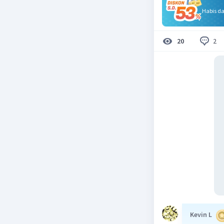
Habis d
2
20
Kevin L