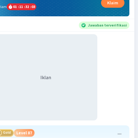
Klaim
alam
01
:
11
:
32
:
02
Jawaban terverifikasi
Iklan
Gold
Level 87