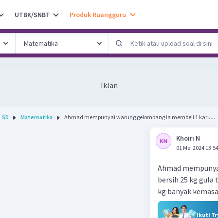
UTBK/SNBT
Produk Ruangguru
Iklan
SD
Matematika
Ahmad mempunyai warung gelombang ia membeli 1 karu...
Khoiri N
01 Mei 2024 13:5
Ahmad mempunyai 
bersih 25 kg gula 
kg banyak kemasa
Ikuti T