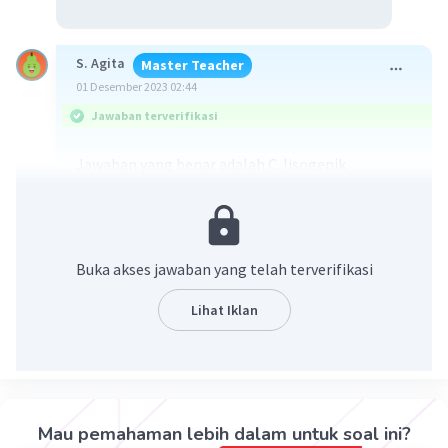
S. Agita
Master Teacher
01 Desember 2023 02:44
Jawaban terverifikasi
Jawaban yang benar adalah C. lisogenik
kemudian adsorpsi.
Pembahasan:
Buka akses jawaban yang telah terverifikasi
Dalam skenario ini, Ahmad pertama-tama
terinfeksi COVID. Kemudian setelah dua minggu,
Lihat Iklan
Ani juga menderita COVID. Proses yang mirip
dengan ini adalah siklus hidup virus yang
melibatkan fase lisogenik diikuti oleh fase
adsorpsi.
Mau pemahaman lebih dalam untuk soal ini?