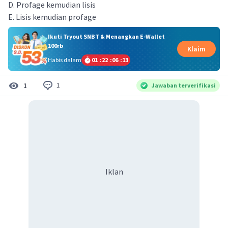
D. Profage kemudian lisis
E. Lisis kemudian profage
Ikuti Tryout SNBT & Menangkan E-Wallet
100rb
Klaim
Habis dalam
01
:
22
:
06
:
13
1
1
Jawaban terverifikasi
Iklan