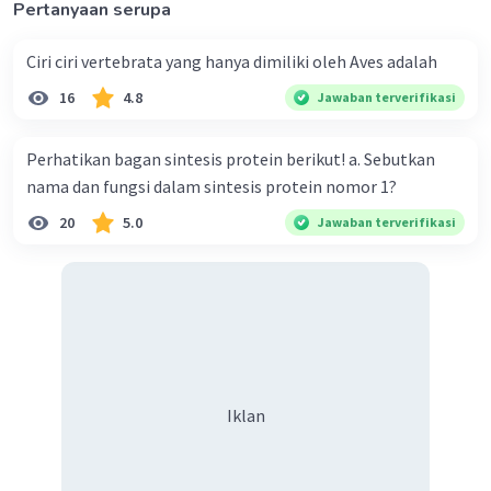
Pertanyaan serupa
·
0.0
(
0
)
Balas
Beri Rating
Ciri ciri vertebrata yang hanya dimiliki oleh Aves adalah
16
4.8
Jawaban terverifikasi
Perhatikan bagan sintesis protein berikut! a. Sebutkan
nama dan fungsi dalam sintesis protein nomor 1?
Iklan
20
5.0
Jawaban terverifikasi
Iklan