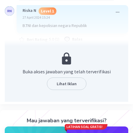
Riska N
Level 1
27 April 2024 15:24
B.TNI dan kepolisian negara Republik
·
5.0
(
1
)
Balas
Beri Rating
Muhammad A
Level 8
27 April 2024 19:40
Buka akses jawaban yang telah terverifikasi
B. TNI dan kepolisian negara republik
Lihat Iklan
Iklan
·
0.0
(
0
)
Balas
Beri Rating
Mau jawaban yang terverifikasi?
LATIHAN SOAL GRATIS!