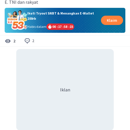
E. TNI dan rakyat
Ikuti Tryout SNBT & Menangkan E-Wallet
100rb
Klaim
Habis dalam
00
:
17
:
58
:
14
2
2
Iklan