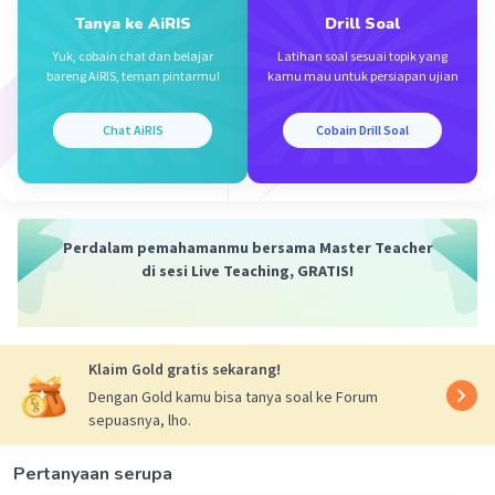
Tanya ke AiRIS
Drill Soal
Yuk, cobain chat dan belajar
Latihan soal sesuai topik yang
bareng AiRIS, teman pintarmu!
kamu mau untuk persiapan ujian
Chat AiRIS
Cobain Drill Soal
Perdalam pemahamanmu bersama Master Teacher
di sesi Live Teaching, GRATIS!
Klaim Gold gratis sekarang!
Dengan Gold kamu bisa tanya soal ke Forum
sepuasnya, lho.
Pertanyaan serupa