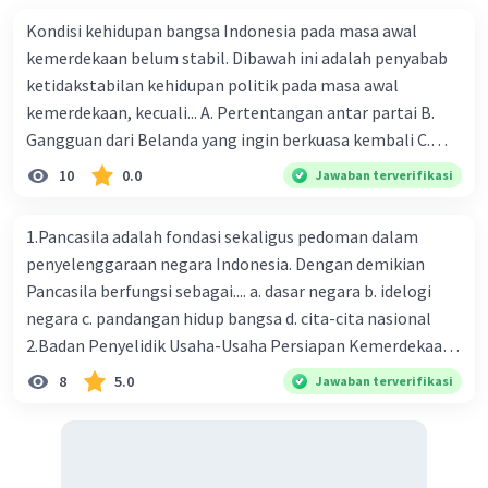
Kondisi kehidupan bangsa Indonesia pada masa awal
kemerdekaan belum stabil. Dibawah ini adalah penyabab
ketidakstabilan kehidupan politik pada masa awal
kemerdekaan, kecuali... A. Pertentangan antar partai B.
Gangguan dari Belanda yang ingin berkuasa kembali C.
Munculnya kesulitan ekonomi dan keuangan D. Terjadinya
10
0.0
Jawaban terverifikasi
bentrokan antar etnis E. Munculnya gangguan keamanan
dalam negeri 2. Pada tanggal 3 November 1945 diterbitkan
1.Pancasila adalah fondasi sekaligus pedoman dalam
maklumat pemerintah mengenai pendirian partai partai
penyelenggaraan negara Indonesia. Dengan demikian
politik. Sebelum adanya maklumat pemerintah tanggal 3
Pancasila berfungsi sebagai.... a. dasar negara b. idelogi
November 1945, Indonesia merencanakan satu partai
negara c. pandangan hidup bangsa d. cita-cita nasional
tunggal yaitu... A. Masyumi D. PNI B. PKI E. NU C. PSI 3.
2.Badan Penyelidik Usaha-Usaha Persiapan Kemerdekaan
Terbentuknya Kabinet Sjahrir tanggal 14 November 1945
Indonesia (BPUPKI) dibentuk oleh pemerintah
8
5.0
Jawaban terverifikasi
merupakan suatu bentuk penyelewengan pertama
pendudukan Jepang pada tanggal 1 Maret 1945
pemerintah RI terhadap UUD 1945. Sejak tanggal 14
bertepatan dengan hari ulang tahun Kaisar Hirohito.
November 1945 Indonesia menganut sistem
Wakil ketua BPUPKI ketika itu dijabat oleh .... a. Ir.
pemerintahan... A. Presidensial B. Liberalisme C.
Soekarno dan Mr. Soepomo b. K.R.T Radjiman