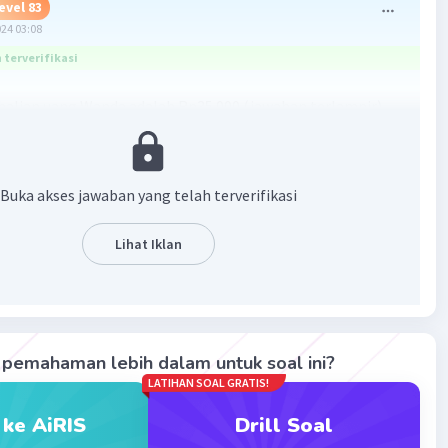
evel 83
024 03:08
terverifikasi
balian uang Wanda adalah Rp35.000 (jawaban terlampir)
Buka akses jawaban yang telah terverifikasi
Lihat Iklan
·
5.0
(
3
)
Balas
ating
pemahaman lebih dalam untuk soal ini?
LATIHAN SOAL GRATIS!
Level 72
024 03:14
 ke AiRIS
Drill Soal
terverifikasi