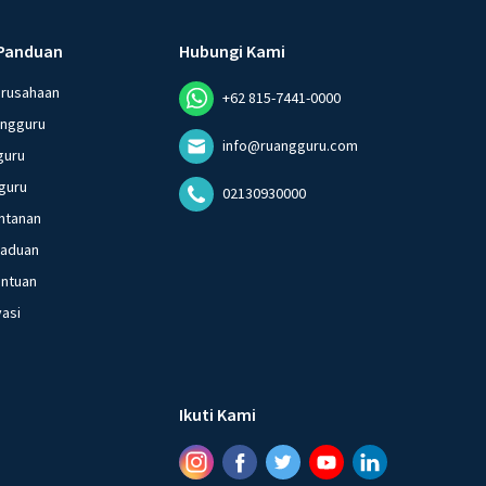
Panduan
Hubungi Kami
erusahaan
+62 815-7441-0000
angguru
info@ruangguru.com
guru
guru
02130930000
ntanan
gaduan
entuan
vasi
Ikuti Kami