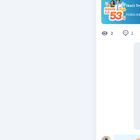
Ikuti T
Habis d
2
2