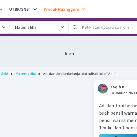
UTBK/SNBT
Produk Ruangguru
Iklan
SMA
Matematika
Adi dan Joni berbelanja alat tulis di toko “ Ada”....
Faqih K
04 Januari 2024 
Adi dan Joni berbe
buah pensil warna
pensil warna memb
1 buku dan 1 pens