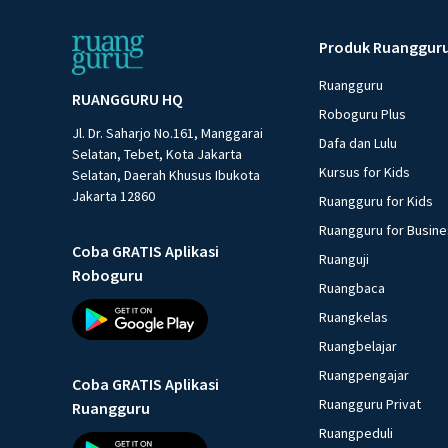
Produk Ruanggur
Ruangguru
RUANGGURU HQ
Roboguru Plus
Jl. Dr. Saharjo No.161, Manggarai
Dafa dan Lulu
Selatan, Tebet, Kota Jakarta
Kursus for Kids
Selatan, Daerah Khusus Ibukota
Jakarta 12860
Ruangguru for Kids
Ruangguru for Busin
Coba GRATIS Aplikasi
Ruanguji
Roboguru
Ruangbaca
Ruangkelas
Ruangbelajar
Ruangpengajar
Coba GRATIS Aplikasi
Ruangguru Privat
Ruangguru
Ruangpeduli