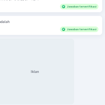
 p = 10 ke persamaan (1)
= 40
Jawaban terverifikasi
 = 40
= 40
 adalah
 - 30
Jawaban terverifikasi
a 1 buku adalah Rp 5.000
ng kembalian Wanda jika ia membeli 1 buku dan 1 pensil
a ia membayar menggunakan uang 50.000 rupiah :
alian = Rp 50.000 - (b + p)
alian = Rp 50.000 - (Rp 5.000 + Rp 10.000)
Iklan
alian = Rp 50.000 - Rp 15.000
alian = Rp 35.000
 🙏
·
5.0
(
3
)
Balas
ating