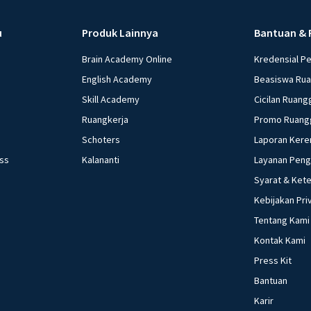
u
Produk Lainnya
Bantuan & 
Brain Academy Online
Kredensial P
English Academy
Beasiswa Ru
Skill Academy
Cicilan Ruang
Ruangkerja
Promo Ruang
Schoters
Laporan Kere
ess
Kalananti
Layanan Pen
Syarat & Ket
Kebijakan Pri
Tentang Kami
Kontak Kami
Press Kit
Bantuan
Karir