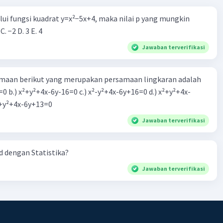
alui fungsi kuadrat y=x²−5x+4, maka nilai p yang mungkin
 C. −2 D. 3 E. 4
Jawaban terverifikasi
aan berikut yang merupakan persamaan lingkaran adalah
=0 b.) x²+y²+4x-6y-16=0 c.) x²-y²+4x-6y+16=0 d.) x²+y²+4x-
2=0 e.) x²+y²+4x-6y+13=0
Jawaban terverifikasi
 dengan Statistika?
Jawaban terverifikasi