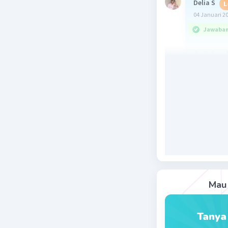
Delia S
L
04 Januari 2
Jawaban 
Jadi, kem
Beri R
Mau 
Bakwan G
04 Januari 2
Tanya
Jawaban 