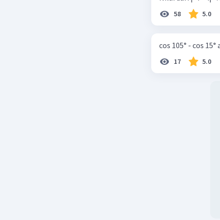
Subtitusi
2b + 3p 
58
5.0
2b + 3(10)
2b + 30 
cos 105° - cos 15°
2b = 40
2b = 10
17
5.0
b = 5
Maka harg
Berapa ua
warna jik
Uang kemb
Uang kemb
Uang kemb
Uang kemb
Selesai :D
Beri R