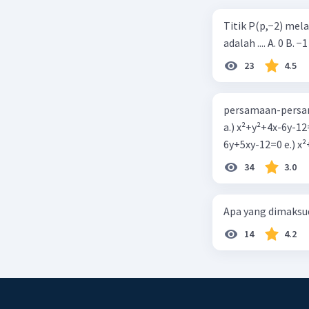
Titik P(p,−2) mel
adalah .... A. 0 B. −1
23
4.5
persamaan-persam
a.) x²+y²+4x-6y-12
6y+5xy-1
34
3.0
Apa yang dimaksud
14
4.2