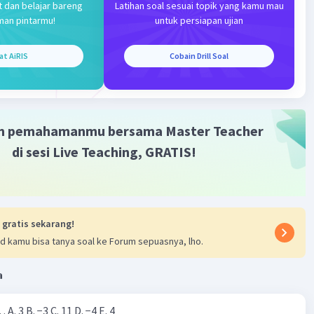
t dan belajar bareng
Latihan soal sesuai topik yang kamu mau
man pintarmu!
untuk persiapan ujian
ng kembalian Wanda jika ia membeli 1 buku dan 1 pensil
Iklan
a ia membayar menggunakan uang 50.000 rupiah :
Rp 35.000
at AiRIS
Cobain Drill Soal
 :
b = buku, p = pensil warna
40 (dalam rupiah) ... (1)
35 (dalam rupiah) ... (2)
m pemahamanmu bersama Master Teacher
uang kembalian Wanda jika membayar Rp 50.000, jika ia
 buku dan 1 pensil
di sesi Live Teaching, GRATIS!
i persamaan (1) dan (2) untuk mencari nilai p :
40 |3×| 6b + 9p = 120
35 |2x|
6b + 4p = 70
–
 gratis sekarang!
 50
d kamu bisa tanya soal ke Forum sepuasnya, lho.
a
a 1 pensil warna adalah Rp 10.000.
Nilai dari |−7+4|=… A. 3 B. −3 C. 11 D. −4 E. 4