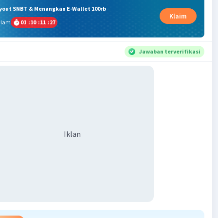
ryout SNBT & Menangkan E-Wallet 100rb
Klaim
alam
01
:
10
:
11
:
26
Jawaban terverifikasi
Iklan