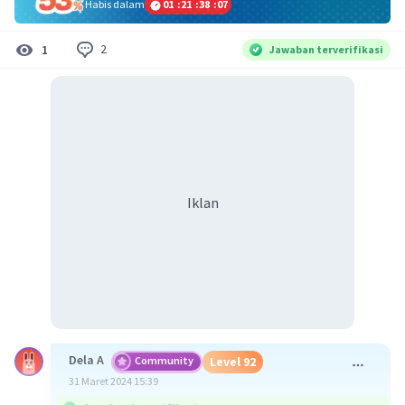
Habis dalam
01
:
21
:
38
:
07
2
1
Jawaban terverifikasi
Iklan
Dela A
Community
Level 92
31 Maret 2024 15:39