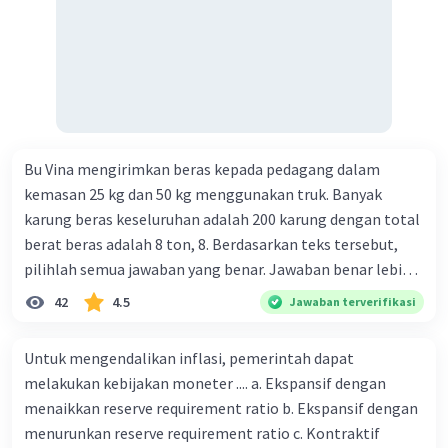
Bu Vina mengirimkan beras kepada pedagang dalam
kemasan 25 kg dan 50 kg menggunakan truk. Banyak
karung beras keseluruhan adalah 200 karung dengan total
berat beras adalah 8 ton, 8. Berdasarkan teks tersebut,
pilihlah semua jawaban yang benar. Jawaban benar lebih
dari satu. Banyak karung beras kemasan 25 kg adalah 50
42
4.5
Jawaban terverifikasi
buah. Banyak karung beras kemasan 50 kg adalah 150
buah. Total berat beras dalam kemasan 25 kg adalah 2
Untuk mengendalikan inflasi, pemerintah dapat
ton. Perbandingan berat beras kemasan 25 kg dan 50 kg
melakukan kebijakan moneter .... a. Ekspansif dengan
dalam truk adalah 1: 3. 9. Berdasarkan teks tersebut, jika
menaikkan reserve requirement ratio b. Ekspansif dengan
biaya setiap beras karung kecil adalah Rp7.500 dan karung
menurunkan reserve requirement ratio c. Kontraktif
besar Rp14.000, berapakah biaya angkut semua beras yang