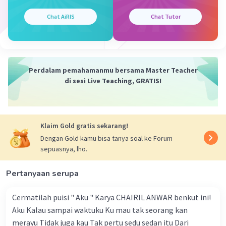
Jawaban yang benar adalah D. Bunglon
Iklan
Chat AiRIS
Chat Tutor
Penjelasan :
Mimikri merupakan cara adaptasi hewan dengan
mengganti warna tubuh sesuai warna tempat,
Perdalam pemahamanmu bersama Master Teacher
agar terlihat membaur dengan lingkungan
di sesi Live Teaching, GRATIS!
sekitarnya. Contohnya bunglon yang mengganti
warna kulitnya menjadi hijau ketika berada di
antara tumbuhan hijau, dan berubah menjadi
cokelat saat berdiam di atas tanah atau
Klaim Gold gratis sekarang!
tumpukan daun kering.
Dengan Gold kamu bisa tanya soal ke Forum
sepuasnya, lho.
·
0.0
(
0
)
Balas
Beri Rating
Pertanyaan serupa
Cermatilah puisi " Aku " Karya CHAIRIL ANWAR benkut ini!
Aku Kalau sampai waktuku Ku mau tak seorang kan
merayu Tidak juga kau Tak pertu sedu sedan itu Dari