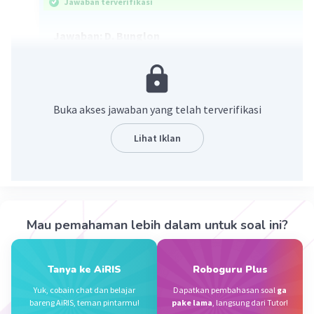
Jawaban terverifikasi
Jawaban: D. Bunglon
Pembahasan:
Mimikri adalah kemampuan adaptasi hewan
untuk mengubah warna
Buka akses jawaban yang telah terverifikasi
tubuhnya menjadi sesuai dengan latar tempat
hewan tersebut berada, hal
Lihat Iklan
ini dilakukan sebagai bentuk penyamaran dan
perlindungan diri dari
pemangsa.
·
0.0
(
0
)
Balas
Beri Rating
Mau pemahaman lebih dalam untuk soal ini?
Sumber W
Community
Level 72
Tanya ke AiRIS
Roboguru Plus
31 Maret 2024 18:04
Yuk, cobain chat dan belajar
Dapatkan pembahasan soal
ga
Jawaban terverifikasi
bareng AiRIS, teman pintarmu!
pake lama
, langsung dari Tutor!