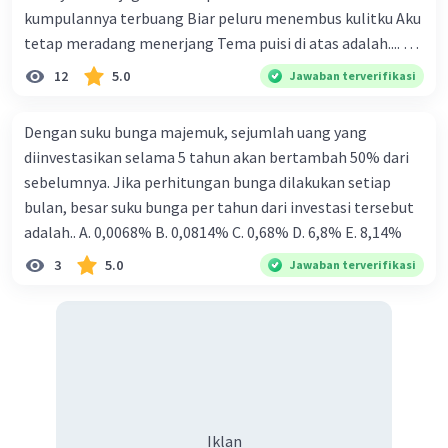
kumpulannya terbuang Biar peluru menembus kulitku Aku
tetap meradang menerjang Tema puisi di atas adalah.... A.
ketekunan dan kemauan seseorang dalam
12
5.0
Jawaban terverifikasi
memperjuangan hak dirinya B. kemauan untuk hidup
tenang tanpa beban C. kegigihan sesorang dalam
Dengan suku bunga majemuk, sejumlah uang yang
mendapatkan cinta sejati D. seseorang yang tidak mau
diinvestasikan selama 5 tahun akan bertambah 50% dari
diganggu oleh siapapun E. kepasrahan kepada keadaan
sebelumnya. Jika perhitungan bunga dilakukan setiap
yang sedang terjadi
bulan, besar suku bunga per tahun dari investasi tersebut
adalah.. A. 0,0068% B. 0,0814% C. 0,68% D. 6,8% Ε. 8,14%
3
5.0
Jawaban terverifikasi
Iklan