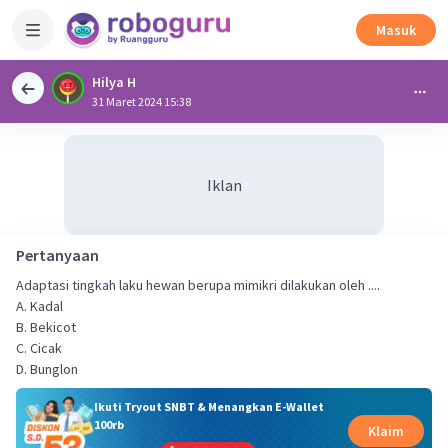
Masuk
Hilya H
31 Maret 2024 15:38
Iklan
Pertanyaan
Adaptasi tingkah laku hewan berupa mimikri dilakukan oleh ....
A. Kadal
B. Bekicot
C. Cicak
D. Bunglon
Ikuti Tryout SNBT & Menangkan E-Wallet
100rb
Klaim