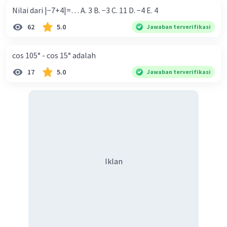
Nilai dari |−7+4|=… A. 3 B. −3 C. 11 D. −4 E. 4
62
5.0
Jawaban terverifikasi
cos 105° - cos 15° adalah
17
5.0
Jawaban terverifikasi
Iklan