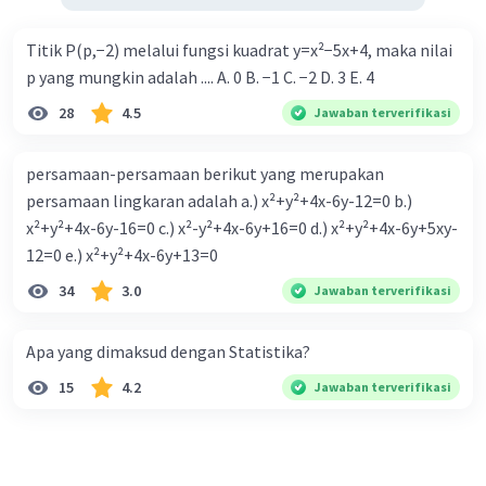
Titik P(p,−2) melalui fungsi kuadrat y=x²−5x+4, maka nilai
p yang mungkin adalah .... A. 0 B. −1 C. −2 D. 3 E. 4
28
4.5
Jawaban terverifikasi
persamaan-persamaan berikut yang merupakan
persamaan lingkaran adalah a.) x²+y²+4x-6y-12=0 b.)
x²+y²+4x-6y-16=0 c.) x²-y²+4x-6y+16=0 d.) x²+y²+4x-6y+5xy-
12=0 e.) x²+y²+4x-6y+13=0
34
3.0
Jawaban terverifikasi
Apa yang dimaksud dengan Statistika?
15
4.2
Jawaban terverifikasi