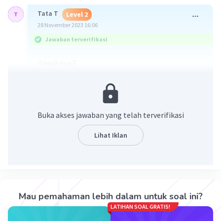
Tata T
Level 2
28 November 2023 16:06
Jawaban terverifikasi
Jawabnya E
Buka akses jawaban yang telah terverifikasi
Lihat Iklan
·
0.0
(
0
)
Balas
Beri Rating
Mau pemahaman lebih dalam untuk soal ini?
LATIHAN SOAL GRATIS!