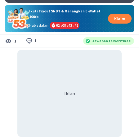
Ikuti Tryout SNBT & Menangkan E-Wallet
100rb
Klaim
Habis dalam
02
:
08
:
43
:
41
1
1
Jawaban terverifikasi
Iklan