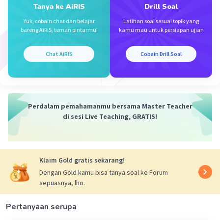
Tanya ke AiRIS
Drill Soal
Yuk, cobain chat dan belajar
Latihan soal sesuai topik yang
Iklan
bareng AiRIS, teman pintarmu!
kamu mau untuk persiapan ujian
Chat AiRIS
Cobain Drill Soal
Perdalam pemahamanmu bersama Master Teacher
di sesi Live Teaching, GRATIS!
Klaim Gold gratis sekarang!
Dengan Gold kamu bisa tanya soal ke Forum
sepuasnya, lho.
Pertanyaan serupa