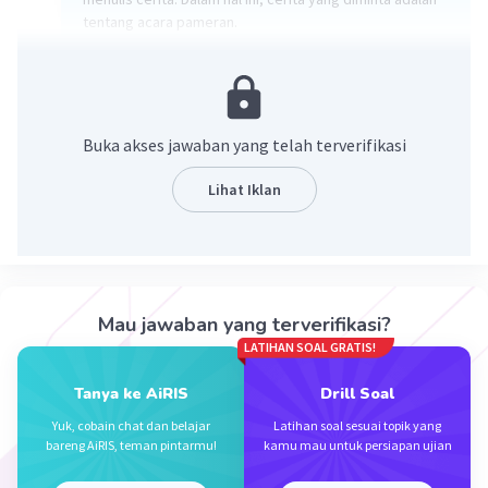
tentang acara pameran.
Penjelasan:
1. Pertama, kita perlu memahami apa itu pameran.
Pameran adalah acara di mana berbagai jenis barang
atau karya dipamerkan untuk dilihat oleh publik. Barang-
Buka akses jawaban yang telah terverifikasi
barang ini bisa berupa karya seni, produk inovatif, atau
bahkan hasil karya siswa.
Lihat Iklan
2. Kedua, kita perlu memahami konteks acara pameran
ini. Apakah ini pameran seni, pameran sains, atau
pameran lainnya? Siapa yang akan menghadiri acara ini?
Apa tujuan dari acara ini?
3. Ketiga, kita perlu memikirkan plot cerita. Plot ini bisa
berupa persiapan acara, proses acara, dan hasil dari
Mau jawaban yang terverifikasi?
acara tersebut.
LATIHAN SOAL GRATIS!
Berikut adalah contoh cerita singkat tentang acara
Tanya ke AiRIS
Drill Soal
pameran:
Yuk, cobain chat dan belajar
Latihan soal sesuai topik yang
bareng AiRIS, teman pintarmu!
kamu mau untuk persiapan ujian
"Suatu hari, siswa kelas X di sekolah kami memutuskan
untuk mengadakan pameran. Mereka ingin menunjukkan