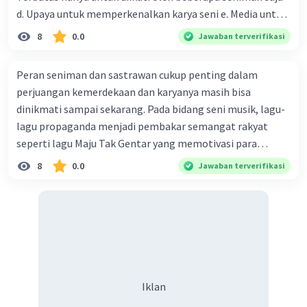
membantu kamu 🙂.
d. Upaya untuk memperkenalkan karya seni e. Media untuk
mempublikasikan karya seni agar mendapat apresiasi
·
5.0
(
1
)
Balas
Beri Rating
8
0.0
Jawaban terverifikasi
Peran seniman dan sastrawan cukup penting dalam
Jacky J
Bronze
Level 90
perjuangan kemerdekaan dan karyanya masih bisa
03 Mei 2024 06:47
dinikmati sampai sekarang. Pada bidang seni musik, lagu-
Berikut adalah
cerita singkat
tentang acara
lagu propaganda menjadi pembakar semangat rakyat
pameran :
seperti lagu Maju Tak Gentar yang memotivasi para
Iklan
“Suatu hari, siswa kelas X di sekolah kami
pemuda berjuang membela tanah air. Makna yang
8
0.0
Jawaban terverifikasi
memutuskan untuk mengadakan pameran.
terkandung dalam lirik lagu Maju Tak gentar ditunjukkan
Mereka ingin menunjukkan hasil karya mereka
oleh nomor... 1.Persatuan dan kesatuan 2. Kebranian dan
kepada seluruh sekolah dan masyarakat sekitar.
keteguhan Hati 3.Keangkuhan Indonesia kepada Belanda
Mereka mulai merencanakan dan
bahwa kita pasti menang 4.Semangat pantang menyerah
mempersiapkan acara ini dengan penuh
5. Terus Maju tidak bergetar Select one: 2,3 dan 5 1,2 dan 3
semangat. Setelah beberapa minggu persiapan,
1,3 dan 5 1,2 dan 4 2,3 dan 4
hari pameran pun tiba. Ruangan pameran
Iklan
dipenuhi dengan berbagai karya menarik dari
siswa kelas X. Ada lukisan, kerajinan tangan, dan