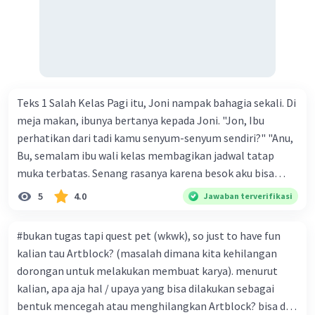
bahkan proyek sains inovatif. Semua orang yang
hadir terkesan dengan kreativitas dan kerja keras
siswa. Acara pameran berakhir dengan sukses.
Siswa kelas X merasa bangga dengan hasil kerja
mereka dan merasa senang bisa berbagi karya
mereka dengan orang lain. Mereka berharap bisa
Teks 1 Salah Kelas Pagi itu, Joni nampak bahagia sekali. Di
mengadakan acara serupa di masa depan.”
meja makan, ibunya bertanya kepada Joni. "Jon, Ibu
perhatikan dari tadi kamu senyum-senyum sendiri?" "Anu,
·
5.0
(
1
)
Balas
Beri Rating
Bu, semalam ibu wali kelas membagikan jadwal tatap
muka terbatas. Senang rasanya karena besok aku bisa
bertemu teman-teman. Belajar daring di rumah
5
4.0
Jawaban terverifikasi
membosankan, Bu. Apalagi kalau zoom meeting
Matematika." "Memangnya kenapa kalau Matematika,
#bukan tugas tapi quest pet (wkwk), so just to have fun
Jon?" Ibu bertanya kembali. "Gurunya galak, Bu,
kalian tau Artblock? (masalah dimana kita kehilangan
materinya juga susah, wong diajarkan di kelas saja masih
dorongan untuk melakukan membuat karya). menurut
susah pahamnya, apalagi daring," jawab Joni. "Oh, begitu,"
kalian, apa aja hal / upaya yang bisa dilakukan sebagai
Ibu menimpali. "Ya sudah, Bu. Joni pamit, ya." Joni
bentuk mencegah atau menghilangkan Artblock? bisa dari
langsung pergi sambil mencium tangan ibunya. Sekolah