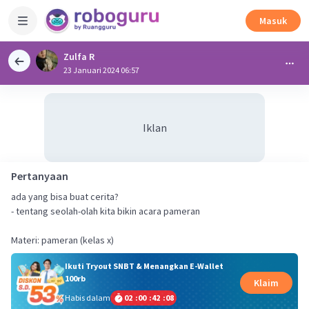
Masuk
Zulfa R
23 Januari 2024 06:57
Iklan
Pertanyaan
ada yang bisa buat cerita?
- tentang seolah-olah kita bikin acara pameran
Ikuti Tryout SNBT & Menangkan E-Wallet
100rb
Klaim
Habis dalam
02
:
00
:
42
:
08