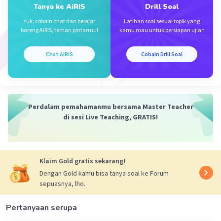
Tanya ke AiRIS
Drill Soal
Nadia Z
Level 28
Yuk, cobain chat dan belajar
Latihan soal sesuai topik yang
18 November 2023 02:23
bareng AiRIS, teman pintarmu!
kamu mau untuk persiapan ujian
plasmid pili
Chat AiRIS
Cobain Drill Soal
Iklan
·
5.0
(
2
)
Balas
Beri Rating
Achmad W
Level 2
18 November 2023 03:05
Perdalam pemahamanmu bersama Master Teacher
di sesi Live Teaching, GRATIS!
itu pili ya dek
Klaim Gold gratis sekarang!
·
5.0
(
1
)
Balas
Beri Rating
Dengan Gold kamu bisa tanya soal ke Forum
sepuasnya, lho.
Pertanyaan serupa