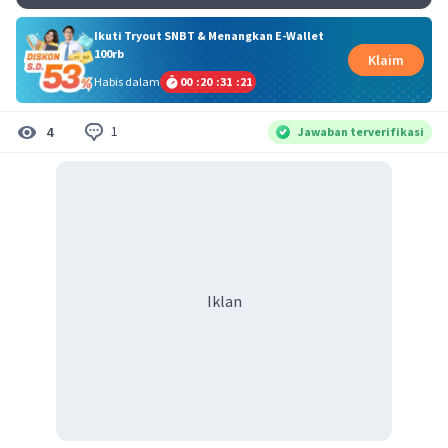
Ikuti Tryout SNBT & Menangkan E-Wallet
100rb
Klaim
Habis dalam
00
:
20
:
31
:
21
1
4
Jawaban terverifikasi
Iklan