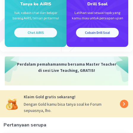
Tanya ke AiRIS
Drill Soal
Mari kita hitung:
Yuk, cobain chat dan belajar
Latihan soal sesuai topik yang
​12⋅2!+22⋅3!+32⋅4!+…+2.0252⋅2.026!=
bareng AiRIS, teman pintarmu!
kamu mau untuk persiapan ujian
2+8+72+…+(nilai suku terakhir)
=(jumlah nilai suku)
Chat AiRIS
Cobain Drill Soal
=(hasil penjumlahan)
=(hasil pembagian)
=1.125​
Jadi, sisa pembagian dari operasi tersebut adalah 1.125.
Perdalam pemahamanmu bersama Master Teacher
di sesi Live Teaching, GRATIS!
·
0.0
(
0
)
Balas
Beri Rating
Klaim Gold gratis sekarang!
Dengan Gold kamu bisa tanya soal ke Forum
sepuasnya, lho.
Pertanyaan serupa
Iklan