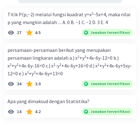
Titik P(p,−2) melalui fungsi kuadrat y=x²−5x+4, maka nilai
p yang mungkin adalah .... A. 0 B. −1 C. −2 D. 3 E. 4
27
4.5
Jawaban terverifikasi
persamaan-persamaan berikut yang merupakan
persamaan lingkaran adalah a.) x²+y²+4x-6y-12=0 b.)
x²+y²+4x-6y-16=0 c.) x²-y²+4x-6y+16=0 d.) x²+y²+4x-6y+5xy-
12=0 e.) x²+y²+4x-6y+13=0
34
3.0
Jawaban terverifikasi
Apa yang dimaksud dengan Statistika?
14
4.2
Jawaban terverifikasi