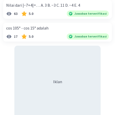
Nilai dari |−7+4|=… A. 3 B. −3 C. 11 D. −4 E. 4
63
5.0
Jawaban terverifikasi
cos 105° - cos 15° adalah
17
5.0
Jawaban terverifikasi
Iklan