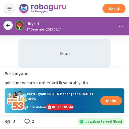
Masuk
Hilya H
27 Desember 2023 05:14
Iklan
Pertanyaan
ada dua macam sumber kritik sejarah yaitu
Ikuti Tryout SNBT & Menangkan E-Wallet
100rb
Klaim
Habis dalam
01
:
20
:
10
:
43
2
3
Jawaban terverifikasi