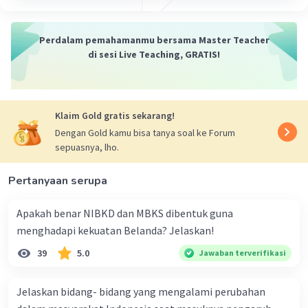
Kritik Intern
adalah
usaha untuk
menentukan atau menyeleksi
Perdalam pemahamanmu bersama Master Teacher
kredibilitas sumber-sumber sejarah
di sesi Live Teaching, GRATIS!
yang telah terkumpul
. Kritik intern
mengacu pada
kebenaran isi
dari sumber-
sumber sejarah.
Kritik Ekstern
adalah Jenis kritik sumber
Klaim Gold gratis sekarang!
sejarah ini berkaitan dengan keaslian
Dengan Gold kamu bisa tanya soal ke Forum
bahan yang digunakan dalam sumber
sepuasnya, lho.
sejarah, seperti prasasti, dokumen, atau
naskah.
Pertanyaan serupa
Apakah benar NIBKD dan MBKS dibentuk guna
Kritik eksternal adalah
proses verifikasi keaslian
menghadapi kekuatan Belanda? Jelaskan!
dan otentisitas sumber
,
sedangkan kritik
39
5.0
Jawaban terverifikasi
internal adalah
proses verifikasi terhadap
kredibilitas sumber
(Kuntowijoyo, 1995:101).
Jelaskan bidang- bidang yang mengalami perubahan
·
0.0
(
0
)
Balas
Beri Rating