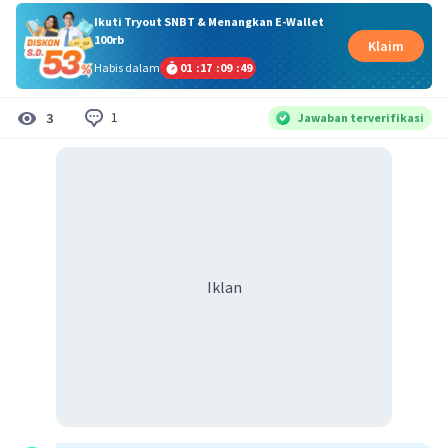
Ikuti Tryout SNBT & Menangkan E-Wallet
100rb
Klaim
Habis dalam
01
:
17
:
09
:
48
1
3
Jawaban terverifikasi
Iklan