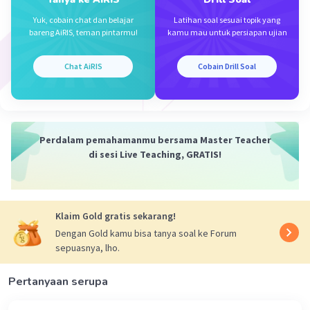
·
5.0
(
1
)
Balas
Beri Rating
Yuk, cobain chat dan belajar
Latihan soal sesuai topik yang
bareng AiRIS, teman pintarmu!
kamu mau untuk persiapan ujian
Saskia P
Level 41
07 Agustus 2024 12:37
Chat AiRIS
Cobain Drill Soal
di bagian b terdapat angka 4 dan 3 itu darimana
kak?
Perdalam pemahamanmu bersama Master Teacher
di sesi Live Teaching, GRATIS!
Klaim Gold gratis sekarang!
Iklan
Dengan Gold kamu bisa tanya soal ke Forum
sepuasnya, lho.
Pertanyaan serupa