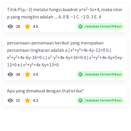
Titik P(p,−2) melalui fungsi kuadrat y=x²−5x+4, maka nilai
p yang mungkin adalah .... A. 0 B. −1 C. −2 D. 3 E. 4
28
4.5
Jawaban terverifikasi
persamaan-persamaan berikut yang merupakan
persamaan lingkaran adalah a.) x²+y²+4x-6y-12=0 b.)
x²+y²+4x-6y-16=0 c.) x²-y²+4x-6y+16=0 d.) x²+y²+4x-6y+5xy-
12=0 e.) x²+y²+4x-6y+13=0
38
3.0
Jawaban terverifikasi
Apa yang dimaksud dengan Statistika?
15
4.2
Jawaban terverifikasi