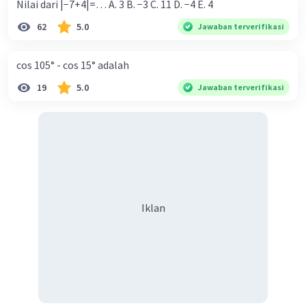
Nilai dari |−7+4|=… A. 3 B. −3 C. 11 D. −4 E. 4
62
5.0
Jawaban terverifikasi
cos 105° - cos 15° adalah
19
5.0
Jawaban terverifikasi
Iklan