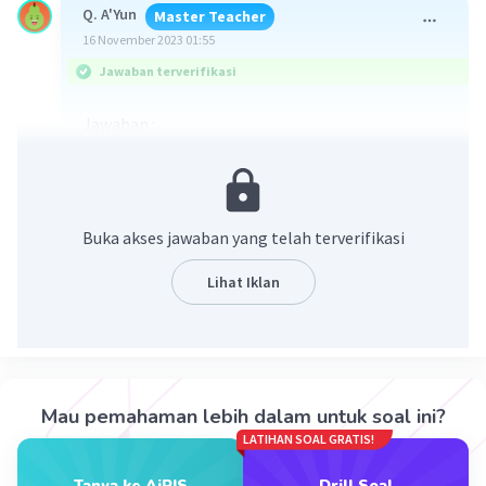
Q. A'Yun
Master Teacher
16 November 2023 01:55
Jawaban terverifikasi
Jawaban :
a)3628800 cara
b) 483840 cara
Pembahasannya silahkan cek di bawah ya..
Buka akses jawaban yang telah terverifikasi
Untuk selebihnya silahkan bisa buat postingan
baru jika masih membutuhkan bantuan.
Lihat Iklan
Mau pemahaman lebih dalam untuk soal ini?
LATIHAN SOAL GRATIS!
Tanya ke AiRIS
Drill Soal