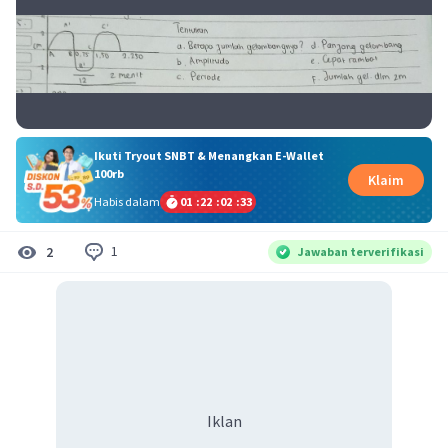
Ikuti Tryout SNBT & Menangkan E-Wallet
100rb
Klaim
Habis dalam
01
:
22
:
02
:
33
1
2
Jawaban terverifikasi
Iklan