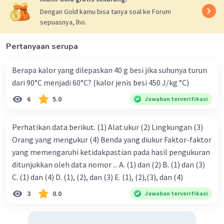
n = 3/2 atau 1,5 gelombang
Dengan Gold kamu bisa tanya soal ke Forum
t = 2,250 s
sepuasnya, lho.
T = t/n
= 2,250/1,5
Pertanyaan serupa
= 1,5 sekon
Berapa kalor yang dilepaskan 40 g besi jika suhunya turun
d. Panjang gelombang (𝞴)
dari 90°C menjadi 60°C? (kalor jenis besi 450 J/kg °C)
1/2 𝞴 = 12
6
5.0
Jawaban terverifikasi
𝞴 = 12 x 2 = 24 cm = 0,24 m
Perhatikan data berikut. (1) Alat ukur (2) Lingkungan (3)
e.
Cepat rambat (V)
Orang yang mengukur (4) Benda yang diukur Faktor-faktor
V = 𝞴/T
= 24/1,5
yang memengaruhi ketidakpastian pada hasil pengukuran
= 16 cm/s
ditunjukkan oleh data nomor ... A. (1) dan (2) B. (1) dan (3)
= 0,16 m/s
C. (1) dan (4) D. (1), (2), dan (3) E. (1), (2),(3), dan (4)
3
0.0
Jawaban terverifikasi
f.
Jumlah gelombang dalam 2 m
Jumlah gelombang dalam 2 m = 2 : 0,24
= 8,33 gelombang