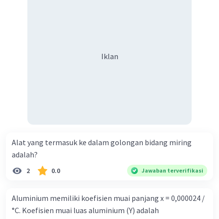
·
2.0
(
1
)
Balas
Beri Rating
Iklan
Iklan
Alat yang termasuk ke dalam golongan bidang miring
adalah?
2
0.0
Jawaban terverifikasi
Aluminium memiliki koefisien muai panjang x = 0,000024 /
°C. Koefisien muai luas aluminium (Y) adalah