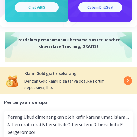
2. **Pancasila sebagai Dasar Negara**: Pancasila,
sebagai ideologi dasar Indonesia, menekankan
Chat AiRIS
Cobain Drill Soal
prinsip-prinsip seperti keadilan sosial,
demokrasi, dan persatuan. Pancasila mendukung
persaudaraan dan kewarganegaraan tanpa
memandang latar belakang suku atau agama.
Perdalam pemahamanmu bersama Master Teacher
3. **Kebijakan Keberagaman**: Indonesia
di sesi Live Teaching, GRATIS!
memiliki kebijakan yang mendukung
perlindungan dan penghormatan terhadap hak-
hak masyarakat adat dan kelompok agama
Klaim Gold gratis sekarang!
minoritas. Hal ini termasuk pengakuan dan
perlindungan terhadap adat istiadat lokal dan
Dengan Gold kamu bisa tanya soal ke Forum
sepuasnya, lho.
kebebasan beragama.
4. **Pendidikan dan Kesadaran Masyarakat**:
Pertanyaan serupa
Pendidikan di Indonesia mencoba untuk
memupuk kesadaran akan nilai-nilai persatuan
Perang Uhud dimenangkan oleh kafir karena umat Islam ...
dan keragaman. Program pendidikan nasional
A. bercerai-cerai B.berselisih C. berseteru D. bersekutu E.
juga mempromosikan pemahaman yang lebih
bergerombol
baik antara kelompok-kelompok berbeda.