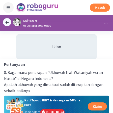
Masuk
Sultan M
05 Oktober 2023 05:00
Iklan
Pertanyaan
8. Bagaimana penerapan "Ukhuwah fi al-Wataniyah wa an-
Nasab" di Negara Indonesia?
Apakah ukhuwah yang dimaksud sudah diterapkan dengan
sebaik-baiknya
Ikuti Tryout SNBT & Menangkan E-Wallet
100rb
Klaim
Habis dalam
01
:
08
:
18
:
53