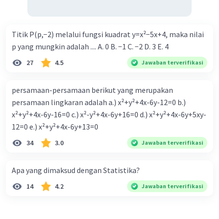
Titik P(p,−2) melalui fungsi kuadrat y=x²−5x+4, maka nilai
p yang mungkin adalah .... A. 0 B. −1 C. −2 D. 3 E. 4
27
4.5
Jawaban terverifikasi
persamaan-persamaan berikut yang merupakan
persamaan lingkaran adalah a.) x²+y²+4x-6y-12=0 b.)
x²+y²+4x-6y-16=0 c.) x²-y²+4x-6y+16=0 d.) x²+y²+4x-6y+5xy-
12=0 e.) x²+y²+4x-6y+13=0
34
3.0
Jawaban terverifikasi
Apa yang dimaksud dengan Statistika?
14
4.2
Jawaban terverifikasi