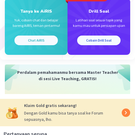
Tanya ke AiRIS
Drill Soal
Yuk, cobain chat dan belajar
Latihan soal sesuai topik yang
bareng AiRIS, teman pintarmu!
kamu mau untuk persiapan ujian
Chat AiRIS
Cobain Drill Soal
Perdalam pemahamanmu bersama Master Teacher
di sesi Live Teaching, GRATIS!
Klaim Gold gratis sekarang!
Dengan Gold kamu bisa tanya soal ke Forum
sepuasnya, lho.
Pertanyaan serupa