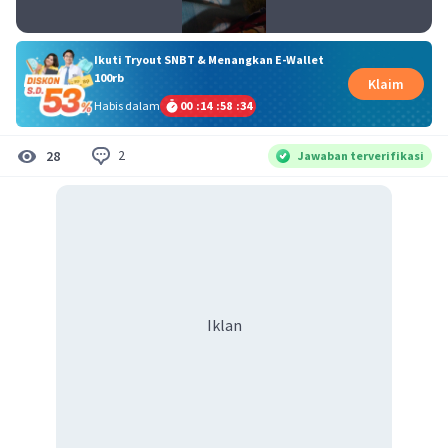
Ikuti Tryout SNBT & Menangkan E-Wallet
100rb
Klaim
Habis dalam
00
:
14
:
58
:
34
2
28
Jawaban terverifikasi
Iklan