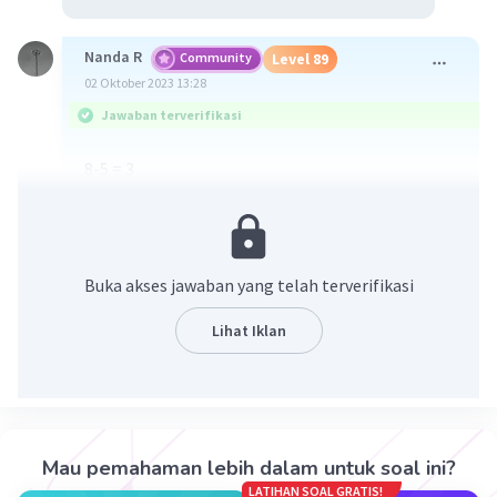
Nanda R
Community
Level 89
02 Oktober 2023 13:28
Jawaban terverifikasi
8-5 = 3
karena 3+5 = 8.
·
5.0
(
1
)
Balas
Beri Rating
Buka akses jawaban yang telah terverifikasi
Tri V
Level 73
Lihat Iklan
02 Oktober 2023 13:50
Jawaban terverifikasi
8-5 =3
Iklan
Mau pemahaman lebih dalam untuk soal ini?
·
0.0
(
0
)
Balas
Beri Rating
LATIHAN SOAL GRATIS!