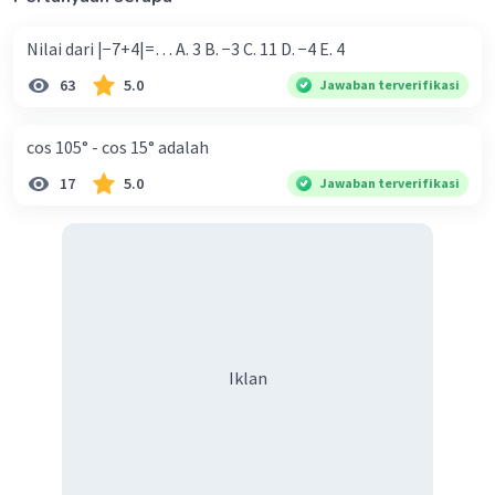
Nilai dari |−7+4|=… A. 3 B. −3 C. 11 D. −4 E. 4
63
5.0
Jawaban terverifikasi
cos 105° - cos 15° adalah
17
5.0
Jawaban terverifikasi
Iklan