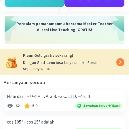
kak tolong bantu jawabin pertanyaan saya please
— Tampilkan 1 balasan lainnya
Perdalam pemahamanmu bersama Master Teacher
di sesi Live Teaching, GRATIS!
Klaim Gold gratis sekarang!
Dengan Gold kamu bisa tanya soal ke Forum
sepuasnya, lho.
Pertanyaan serupa
Nilai dari |−7+4|=… A. 3 B. −3 C. 11 D. −4 E. 4
62
5.0
Jawaban terverifikasi
cos 105° - cos 15° adalah