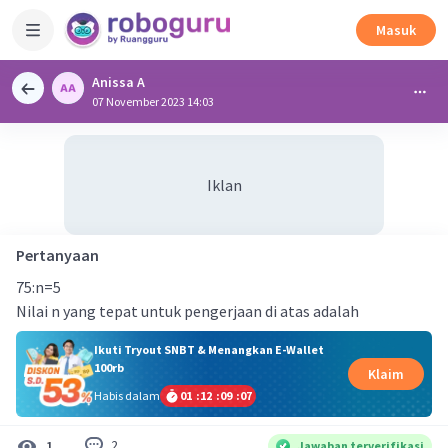
Masuk
Anissa A
07 November 2023 14:03
Iklan
Pertanyaan
75:n=5
Nilai n yang tepat untuk pengerjaan di atas adalah
Ikuti Tryout SNBT & Menangkan E-Wallet
100rb
Klaim
Habis dalam
01
:
12
:
09
:
06
2
1
Jawaban terverifikasi