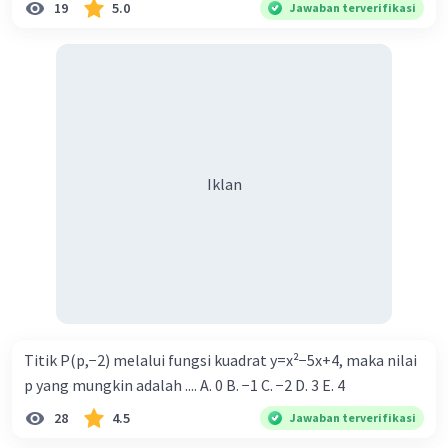
19
5.0
Jawaban terverifikasi
Iklan
Titik P(p,−2) melalui fungsi kuadrat y=x²−5x+4, maka nilai
p yang mungkin adalah .... A. 0 B. −1 C. −2 D. 3 E. 4
28
4.5
Jawaban terverifikasi