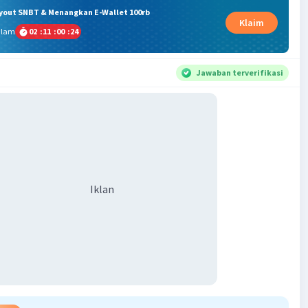
ryout SNBT & Menangkan E-Wallet 100rb
Klaim
alam
02
:
11
:
00
:
23
Jawaban terverifikasi
Iklan