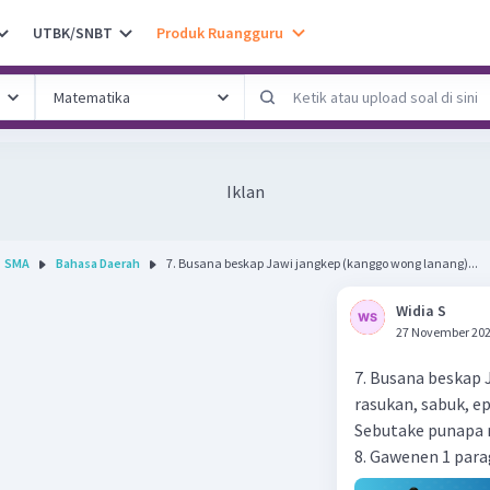
UTBK/SNBT
Produk Ruangguru
Iklan
SMA
Bahasa Daerah
7. Busana beskap Jawi jangkep (kanggo wong lanang)...
Widia S
27 November 202
7. Busana beskap
rasukan, sabuk, ep
Sebutake punapa m
8. Gawenen 1 para