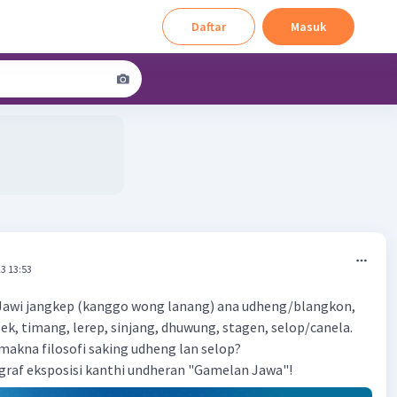
Daftar
Masuk
3 13:53
 Jawi jangkep (kanggo wong lanang) ana udheng/blangkon,
ek, timang, lerep, sinjang, dhuwung, stagen, selop/canela.
akna filosofi saking udheng lan selop?
graf eksposisi kanthi undheran "Gamelan Jawa"!