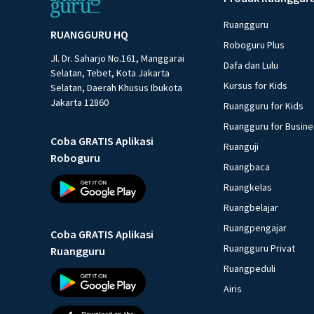
Ruangguru
RUANGGURU HQ
Roboguru Plus
Jl. Dr. Saharjo No.161, Manggarai
Dafa dan Lulu
Selatan, Tebet, Kota Jakarta
Kursus for Kids
Selatan, Daerah Khusus Ibukota
Jakarta 12860
Ruangguru for Kids
Ruangguru for Busin
Coba GRATIS Aplikasi
Ruanguji
Roboguru
Ruangbaca
Ruangkelas
Ruangbelajar
Ruangpengajar
Coba GRATIS Aplikasi
Ruangguru Privat
Ruangguru
Ruangpeduli
Airis