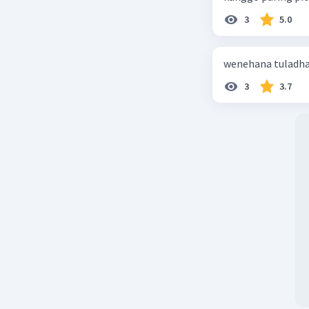
3
5.0
wenehana tuladhan
3
3.7