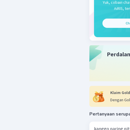
Yuk, cobain cha
AiRIS, te
Beri R
Ch
Perdala
Klaim Gold
Dengan Gol
Pertanyaan serup
kanggo paring pi