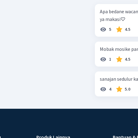
Apa bedane wacan deskripsi 
ya makasi♡
5
4.5
Mobak mosike para
1
4.5
sanajan sedulur k
4
5.0
u
Produk Lainnya
Bantuan & 