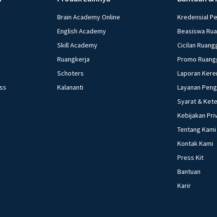
Brain Academy Online
Kredensial P
English Academy
Beasiswa Ru
Skill Academy
Cicilan Ruang
Ruangkerja
Promo Ruang
Schoters
Laporan Kere
ess
Kalananti
Layanan Pen
Syarat & Ket
Kebijakan Pri
Tentang Kami
Kontak Kami
Press Kit
Bantuan
Karir