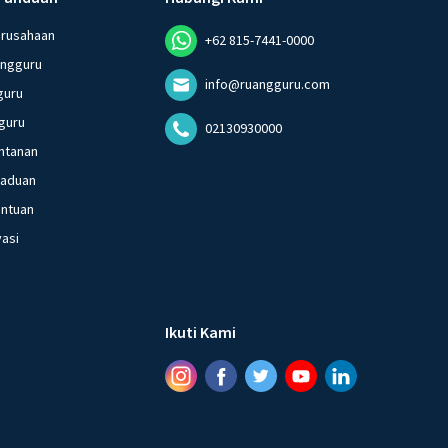
erusahaan
+62 815-7441-0000
angguru
info@ruangguru.com
guru
guru
02130930000
ntanan
gaduan
entuan
vasi
Ikuti Kami