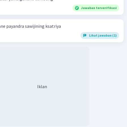
Jawaban terverifikasi
e payandra sawijining ksatriya
Lihat jawaban (1)
Iklan