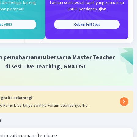
t dan belajar bareng
Latihan soal sesuai topik yang kamu mau
man pintarmu!
untuk persiapan ujian
·
0.0
(
0
)
Balas
ating
at AiRIS
Cobain Drill Soal
m pemahamanmu bersama Master Teacher
Iklan
di sesi Live Teaching, GRATIS!
 gratis sekarang!
d kamu bisa tanya soal ke Forum sepuasnya, lho.
a
tutur yaiku gunane tembang