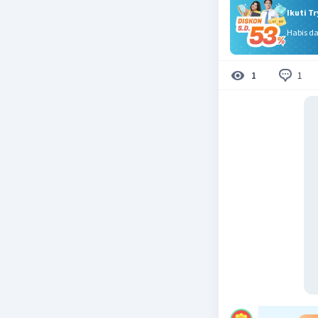
Ikuti T
Habis d
1
1