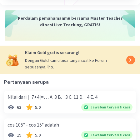
Perdalam pemahamanmu bersama Master Teacher
di sesi Live Teaching, GRATIS!
Klaim Gold gratis sekarang!
Dengan Gold kamu bisa tanya soal ke Forum
sepuasnya, lho.
Pertanyaan serupa
Nilai dari |−7+4|=… A. 3 B. −3 C. 11 D. −4 E. 4
62
5.0
Jawaban terverifikasi
cos 105° - cos 15° adalah
19
5.0
Jawaban terverifikasi