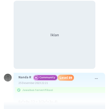
Iklan
Nanda R
Community
Level 89
25 Desember 2023 22:21
Jawaban terverifikasi
6x²+9x-12 = 3(2x²+3x-4).