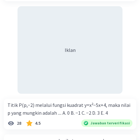
Iklan
Titik P(p,−2) melalui fungsi kuadrat y=x²−5x+4, maka nilai
p yang mungkin adalah .... A. 0 B. −1 C. −2 D. 3 E. 4
28
4.5
Jawaban terverifikasi