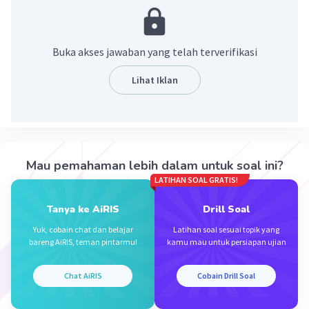
·
0.0
(
0
)
Balas
Beri Rating
Buka akses jawaban yang telah terverifikasi
Nabiilah T
Level 24
Berlangganan
Lihat Iklan
27 Desember 2023 03:14
Jawaban terverifikasi
Iklan
6x²+9x-12 =
👆🏻keluarkan faktor 3 dari bentuk
Mau pemahaman lebih dalam untuk soal ini?
jadi penyelesaiannya = 3 ( 2x² +3x - 4 )
LATIHAN SOAL GRATIS!
Tanya ke AiRIS
Drill Soal
·
0.0
(
0
)
Balas
Beri Rating
Yuk, cobain chat dan belajar
Latihan soal sesuai topik yang
bareng AiRIS, teman pintarmu!
kamu mau untuk persiapan ujian
Chat AiRIS
Cobain Drill Soal