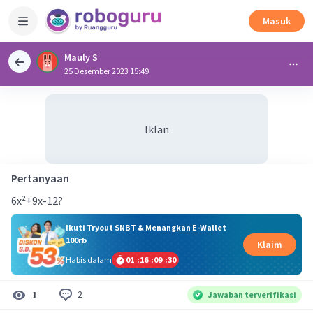
Masuk
Mauly S
25 Desember 2023 15:49
Iklan
Pertanyaan
6x²+9x-12?
Ikuti Tryout SNBT & Menangkan E-Wallet
100rb
Klaim
Habis dalam
01
:
16
:
09
:
30
2
1
Jawaban terverifikasi