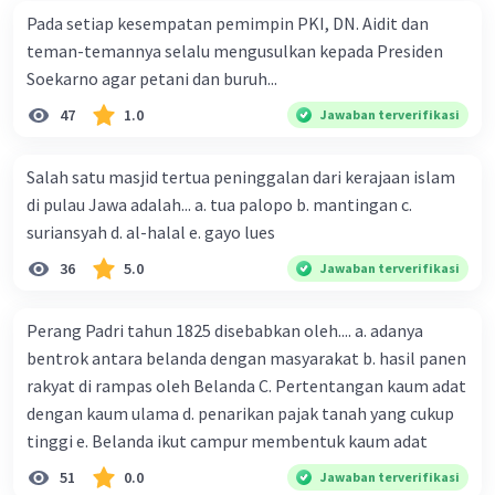
Pada setiap kesempatan pemimpin PKI, DN. Aidit dan
teman-temannya selalu mengusulkan kepada Presiden
Soekarno agar petani dan buruh...
47
1.0
Jawaban terverifikasi
Salah satu masjid tertua peninggalan dari kerajaan islam
di pulau Jawa adalah... a. tua palopo b. mantingan c.
suriansyah d. al-halal e. gayo lues
36
5.0
Jawaban terverifikasi
Perang Padri tahun 1825 disebabkan oleh.... a. adanya
bentrok antara belanda dengan masyarakat b. hasil panen
rakyat di rampas oleh Belanda C. Pertentangan kaum adat
dengan kaum ulama d. penarikan pajak tanah yang cukup
tinggi e. Belanda ikut campur membentuk kaum adat
51
0.0
Jawaban terverifikasi