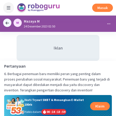
Masuk
Mazaya M
24 Desember 2023 02:50
Iklan
Pertanyaan
6. Berbagai penemuan baru memiliki peran yang penting dalam
proses perubahan sosial masyarakat. Penemuan baru yang terjadi di
masyarakat dapat dibedakan menjadi dua yaitu discovery dan
invention. Terangkan pengertian discovery dan invention!
Ikuti Tryout SNBT & Menangkan E-Wallet
100rb
Klaim
Habis dalam
00
:
14
:
13
:
59