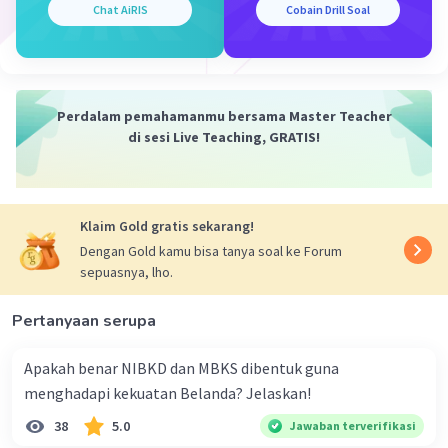
Chat AiRIS
Cobain Drill Soal
Indonesia yaitu”inovasi”. Inovasi kadang-kadang
juga dipakai untuk menyatakan penemuan,
karena hal yang baru itu hasil penemuan. Kata
penemuan juga sering digunakan untuk
menterjemahkan kata dari bahasa
Perdalam pemahamanmu bersama Master Teacher
Inggris”discovery” dan”invention”. Ada juga yang
di sesi Live Teaching, GRATIS!
mengkaitkan antara pengertian inovasi dan
modernisasi, karena keduanya membicarakan
usaha pembaharuan.
Klaim Gold gratis sekarang!
Dengan Gold kamu bisa tanya soal ke Forum
·
0.0
(
0
)
Balas
Beri Rating
sepuasnya, lho.
Pertanyaan serupa
Apakah benar NIBKD dan MBKS dibentuk guna
menghadapi kekuatan Belanda? Jelaskan!
38
5.0
Jawaban terverifikasi