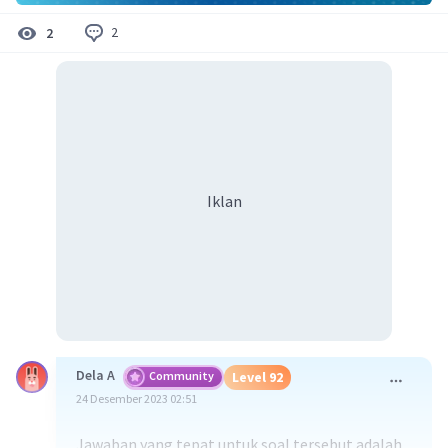
2
2
Iklan
Dela A
Community
Level 92
24 Desember 2023 02:51
Jawaban yang tepat untuk soal tersebut adalah