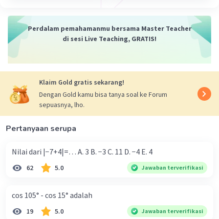
Jawabanya adalah -2 dan 4
Perdalam pemahamanmu bersama Master Teacher
·
0.0
(
0
)
Balas
Beri Rating
Iklan
di sesi Live Teaching, GRATIS!
Sinoval W
Level 1
15 November 2024 14:36
caranya
Klaim Gold gratis sekarang!
Dengan Gold kamu bisa tanya soal ke Forum
sepuasnya, lho.
Pertanyaan serupa
Nilai dari |−7+4|=… A. 3 B. −3 C. 11 D. −4 E. 4
62
5.0
Jawaban terverifikasi
cos 105° - cos 15° adalah
19
5.0
Jawaban terverifikasi