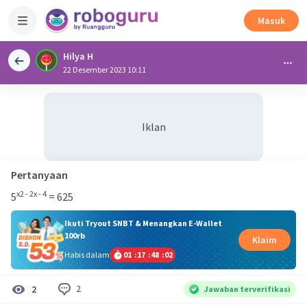
Masuk
Hilya H
22 Desember 2023 10:11
Iklan
Pertanyaan
x2 - 2x - 4
5
= 625
Ikuti Tryout SNBT & Menangkan E-Wallet
100rb
Klaim
Habis dalam
01
:
17
:
48
:
01
2
2
Jawaban terverifikasi