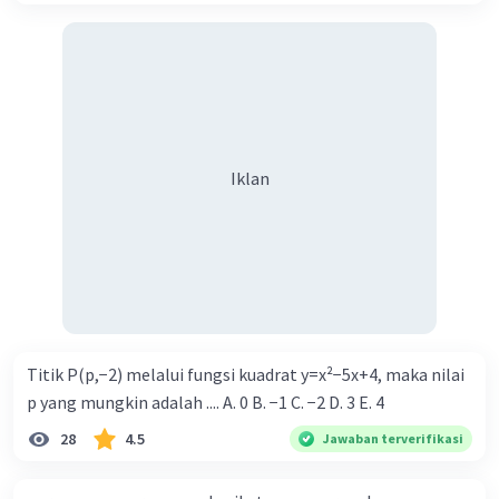
Iklan
Titik P(p,−2) melalui fungsi kuadrat y=x²−5x+4, maka nilai
p yang mungkin adalah .... A. 0 B. −1 C. −2 D. 3 E. 4
28
4.5
Jawaban terverifikasi