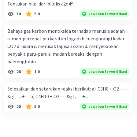
Tentukan nilai dari biloks c2o4²-
10
5.0
Jawaban terverifikasi
Bahaya gas karbon monoksida terhadap manusia adalah ....
a. mempercepat perkaratan logam b. mengurangi kadar
CO2 di udara c. merusak lapisan ozon d. menyebabkan
penyakit paru-paru e. mudah bereaksi dengan
haemoglobin
28
1.0
Jawaban terverifikasi
Selesaikan dan setarakan reaksi berikut: a). C3H8 + O2-----
&gt; .....+..... b).C4H10 + O2----&gt;.......+......
20
5.0
Jawaban terverifikasi