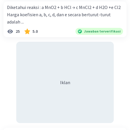
Diketahui reaksi : a MnO2 + b HCl → c MnCl2 + d H2O +e Cl2
Harga koefisien a, b, c, d, dan e secara berturut-turut
adalah ...
25
5.0
Jawaban terverifikasi
Iklan