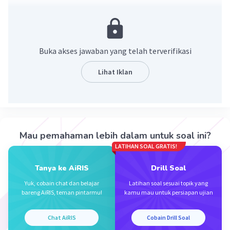
Pembahasan
V1. M1 = V2. M2
50 × 0,4 = (50 + 350) × M2
Buka akses jawaban yang telah terverifikasi
M2 = 0,05
Molaritas larutan stlh pengenceran adalah 0,05M
Lihat Iklan
·
0.0
(
0
)
Balas
Beri Rating
Mau pemahaman lebih dalam untuk soal ini?
LATIHAN SOAL GRATIS!
Tanya ke AiRIS
Drill Soal
Iklan
Yuk, cobain chat dan belajar
Latihan soal sesuai topik yang
bareng AiRIS, teman pintarmu!
kamu mau untuk persiapan ujian
Chat AiRIS
Cobain Drill Soal