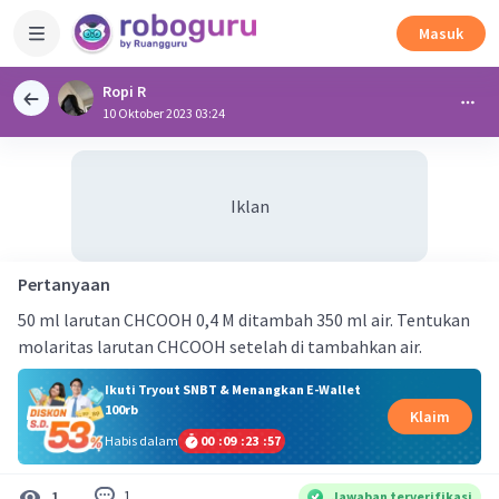
Masuk
Ropi R
10 Oktober 2023 03:24
Iklan
Pertanyaan
50 ml larutan CHCOOH 0,4 M ditambah 350 ml air. Tentukan
molaritas larutan CHCOOH setelah di tambahkan air.
Ikuti Tryout SNBT & Menangkan E-Wallet
100rb
Klaim
Habis dalam
00
:
09
:
23
:
57
1
1
Jawaban terverifikasi