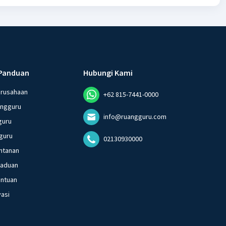
Panduan
Hubungi Kami
erusahaan
+62 815-7441-0000
angguru
info@ruangguru.com
guru
guru
02130930000
ntanan
gaduan
entuan
vasi