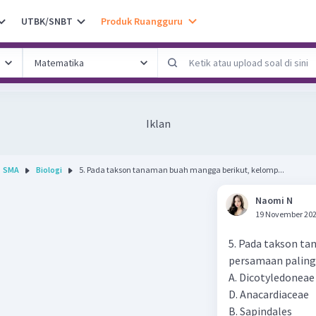
UTBK/SNBT
Produk Ruangguru
Iklan
SMA
Biologi
5. Pada takson tanaman buah mangga berikut, kelomp...
Naomi N
19 November 202
5. Pada takson t
persamaan paling 
A. Dicotyledoneae
D. Anacardiaceae
B. Sapindales