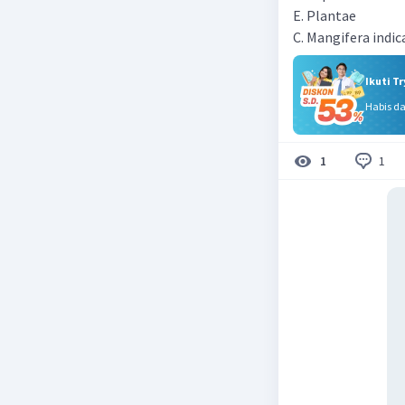
E. Plantae
C. Mangifera indic
Ikuti T
Habis d
1
1