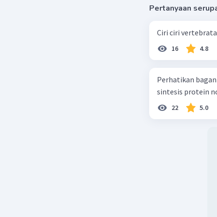
Pertanyaan serup
Ciri ciri vertebra
16
4.8
Perhatikan bagan sintesis protei
sintesis protein 
22
5.0