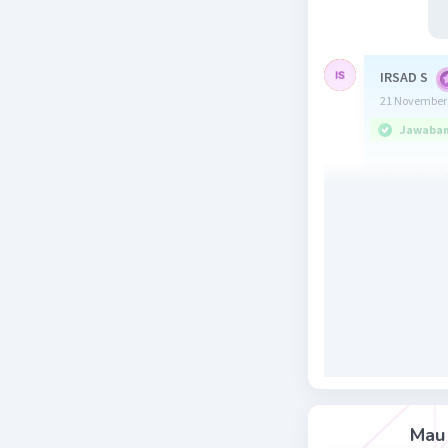
IRSAD S
21 November 
Jawaban 
Jawaban 
karena
Ma
taksonom
Terdapat 
1 Kingdo
2 Filum/Di
3 Kelas
4 Ordo
5 Famili
6 Genus
Mau 
7 Spesies