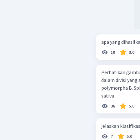
apa yang dihasilk
10
3.0
Perhatikan gamba
dalam divisi yang
polymorpha B. Sph
sativa
36
5.0
jelaskan klasifikas
7
5.0