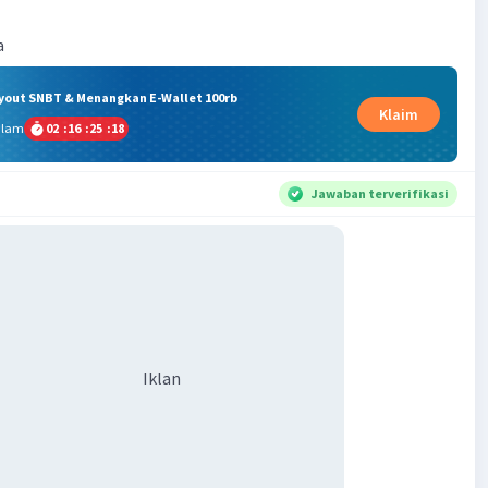
a
ryout SNBT & Menangkan E-Wallet 100rb
Klaim
alam
02
:
16
:
25
:
17
Jawaban terverifikasi
Iklan