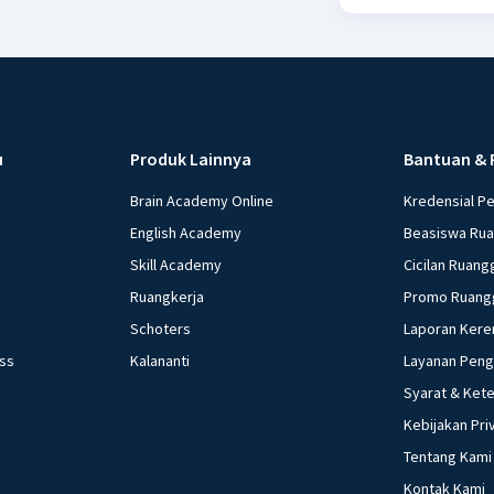
u
Produk Lainnya
Bantuan & 
Brain Academy Online
Kredensial P
English Academy
Beasiswa Ru
Skill Academy
Cicilan Ruang
Ruangkerja
Promo Ruang
Schoters
Laporan Kere
ess
Kalananti
Layanan Pen
Syarat & Ket
Kebijakan Pri
Tentang Kami
Kontak Kami