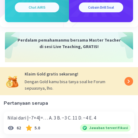
Iklan
Chat AiRIS
Cobain Drill Soal
Perdalam pemahamanmu bersama Master Teacher
di sesi Live Teaching, GRATIS!
Klaim Gold gratis sekarang!
Dengan Gold kamu bisa tanya soal ke Forum
sepuasnya, lho.
Pertanyaan serupa
Nilai dari |−7+4|=… A. 3 B. −3 C. 11 D. −4 E. 4
62
5.0
Jawaban terverifikasi