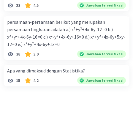
28
4.5
Jawaban terverifikasi
persamaan-persamaan berikut yang merupakan
persamaan lingkaran adalah a.) x²+y²+4x-6y-12=0 b.)
x²+y²+4x-6y-16=0 c.) x²-y²+4x-6y+16=0 d.) x²+y²+4x-6y+5xy-
12=0 e.) x²+y²+4x-6y+13=0
38
3.0
Jawaban terverifikasi
Apa yang dimaksud dengan Statistika?
15
4.2
Jawaban terverifikasi