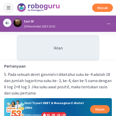
Masuk
Sari M
20 November 2023 15:51
Iklan
Pertanyaan
5. Pada sebuah deret geometri diketahui suku ke-4 adalah 18
dan jumlah logaritma suku ke- 3, ke-4, dan ke-5 sama dengan
6 log 2+8 log 3. Jika suku awal positif, maka tentukan rasio
dan suku pertama
Ikuti Tryout SNBT & Menangkan E-Wallet
100rb
Klaim
Habis dalam
01
:
09
:
26
:
19