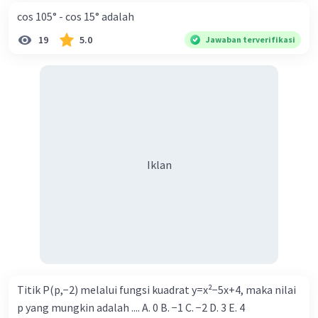
cos 105° - cos 15° adalah
19
5.0
Jawaban terverifikasi
Iklan
Titik P(p,−2) melalui fungsi kuadrat y=x²−5x+4, maka nilai
p yang mungkin adalah .... A. 0 B. −1 C. −2 D. 3 E. 4