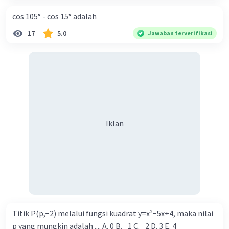
cos 105° - cos 15° adalah
17
5.0
Iklan
Jawaban terverifikasi
Iklan
Titik P(p,−2) melalui fungsi kuadrat y=x²−5x+4, maka nilai
p yang mungkin adalah .... A. 0 B. −1 C. −2 D. 3 E. 4