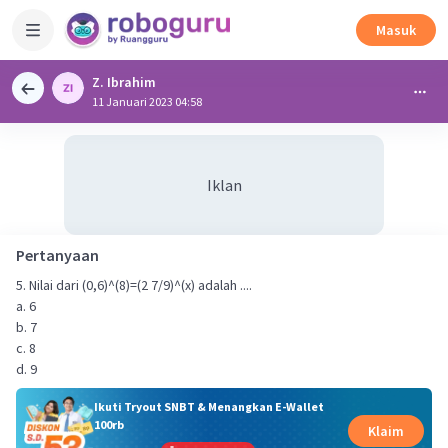
Masuk
Z. Ibrahim
11 Januari 2023 04:58
Iklan
Pertanyaan
5. Nilai dari (0,6)^(8)=(2 7/9)^(x) adalah ....
a. 6
b. 7
c. 8
d. 9
Ikuti Tryout SNBT & Menangkan E-Wallet
100rb
Klaim