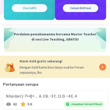
diperoleh:
(0,6)^(8) = (2 7/9)^(x)
Chat AiRIS
Cobain Drill Soal
8
x
(3/5)
= (25/9)
-8
2
2
x
(5/3)
= (5
/3
)
-8
2x
(5/3)
= (5/3)
-8 = 2x
Perdalam pemahamanmu bersama Master Teacher
x = -8/2
di sesi Live Teaching, GRATIS!
x = -4.
Maka, nilai dari x adalah -4.
Klaim Gold gratis sekarang!
Oleh karena itu, jawaban yang benar adalah -4,
Dengan Gold kamu bisa tanya soal ke Forum
sepuasnya, lho.
tidak ada pilihan jawaban yang sesuai.
Pertanyaan serupa
·
5.0
(
1
)
Balas
Beri Rating
Nilai dari |−7+4|=… A. 3 B. −3 C. 11 D. −4 E. 4
62
5.0
Jawaban terverifikasi