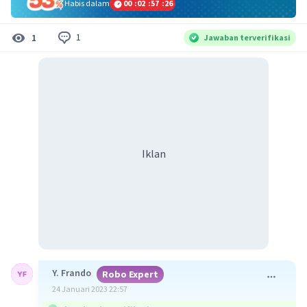
Habis dalam
00
:
02
:
57
:
26
1
1
Jawaban terverifikasi
Iklan
Y. Frando
Robo Expert
24 Januari 2023 22:57