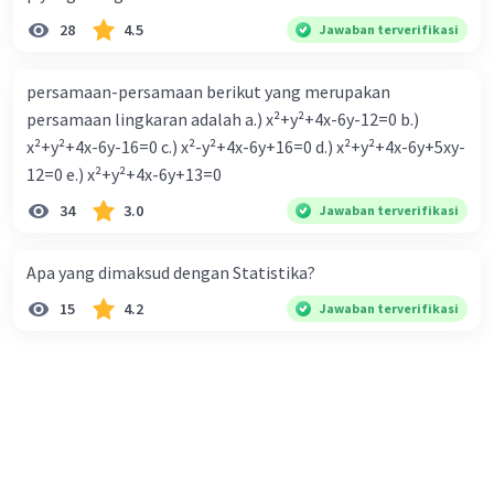
28
4.5
Jawaban terverifikasi
persamaan-persamaan berikut yang merupakan
persamaan lingkaran adalah a.) x²+y²+4x-6y-12=0 b.)
x²+y²+4x-6y-16=0 c.) x²-y²+4x-6y+16=0 d.) x²+y²+4x-6y+5xy-
12=0 e.) x²+y²+4x-6y+13=0
34
3.0
Jawaban terverifikasi
Apa yang dimaksud dengan Statistika?
15
4.2
Jawaban terverifikasi