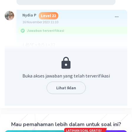
Nydia P
Level 22
16 November 2023 11:10
Jawaban terverifikasi
( 45°C x 9/5 ) +32
= 113°F
·
0.0
(
0
)
Balas
Beri Rating
Buka akses jawaban yang telah terverifikasi
Nadia Z
Level 28
Lihat Iklan
16 November 2023 11:51
Jawaban terverifikasi
Jadi, Rumus dari skala celcius ke Fahrenheit itu
Iklan
adalah T (derajat C) = 9/5 T derajat celcius + 32
Mau pemahaman lebih dalam untuk soal ini?
LATIHAN SOAL GRATIS!