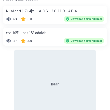
Nilai dari |−7+4|=… A. 3 B. −3 C. 11 D. −4 E. 4
63
5.0
Jawaban terverifikasi
cos 105° - cos 15° adalah
17
5.0
Jawaban terverifikasi
Iklan