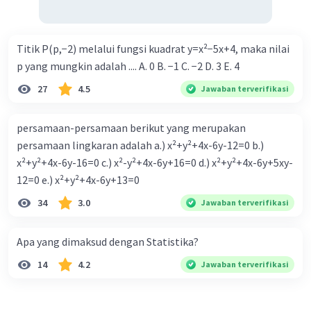
Titik P(p,−2) melalui fungsi kuadrat y=x²−5x+4, maka nilai
p yang mungkin adalah .... A. 0 B. −1 C. −2 D. 3 E. 4
27
4.5
Jawaban terverifikasi
persamaan-persamaan berikut yang merupakan
persamaan lingkaran adalah a.) x²+y²+4x-6y-12=0 b.)
x²+y²+4x-6y-16=0 c.) x²-y²+4x-6y+16=0 d.) x²+y²+4x-6y+5xy-
12=0 e.) x²+y²+4x-6y+13=0
34
3.0
Jawaban terverifikasi
Apa yang dimaksud dengan Statistika?
14
4.2
Jawaban terverifikasi