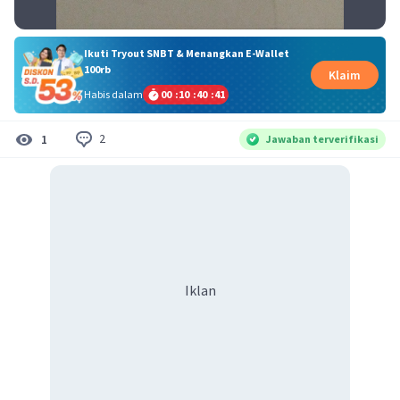
Ikuti Tryout SNBT & Menangkan E-Wallet
100rb
Klaim
Habis dalam
00
:
10
:
40
:
41
2
1
Jawaban terverifikasi
Iklan