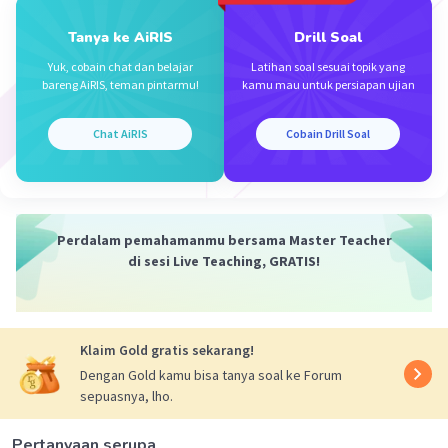
(45 °C × 9/5) + 32 = 113°F
Tanya ke AiRIS
Drill Soal
·
0.0
(
0
)
Balas
Beri Rating
Yuk, cobain chat dan belajar
Latihan soal sesuai topik yang
bareng AiRIS, teman pintarmu!
kamu mau untuk persiapan ujian
Chat AiRIS
Cobain Drill Soal
Perdalam pemahamanmu bersama Master Teacher
di sesi Live Teaching, GRATIS!
Klaim Gold gratis sekarang!
Dengan Gold kamu bisa tanya soal ke Forum
sepuasnya, lho.
Pertanyaan serupa