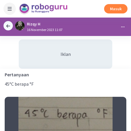
Masuk
Rizqy H
16 November 2023 11:07
Iklan
Pertanyaan
45°C berapa °F